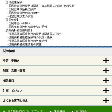
【国民健康保険】
・国民健康保険資格確認書・資格情報のお知らせの発行
・国民健康保険税の賦課
・国民健康保険の各種給付
・特定健康診査の実施
【国民年金】
・国民年金への加入
・国民年金保険料免除申請の受付
【後期高齢者医療制度】
・後期高齢者医療制度の資格確認書等の発行
・後期高齢者医療保険料の賦課・徴収
・後期高齢者医療制度の各種給付
・後期高齢者健康診査の実施
関連情報
申請・手続き
制度・支援・融資
相談窓口
計画・ビジョン
よくある質問と答え
個人情報の取り扱いについて
免責事項
著作権等