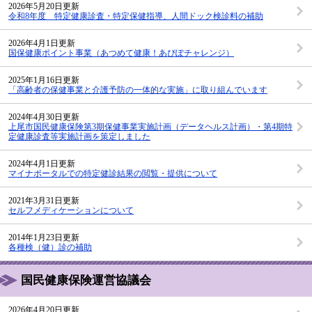
2026年5月20日更新
令和8年度 特定健康診査・特定保健指導、人間ドック検診料の補助
2026年4月1日更新
国保健康ポイント事業（あつめて健康！あぴぽチャレンジ）
2025年1月16日更新
「高齢者の保健事業と介護予防の一体的な実施」に取り組んでいます
2024年4月30日更新
上尾市国民健康保険第3期保健事業実施計画（データヘルス計画）・第4期特
定健康診査等実施計画を策定しました
2024年4月1日更新
マイナポータルでの特定健診結果の閲覧・提供について
2021年3月31日更新
セルフメディケーションについて
2014年1月23日更新
各種検（健）診の補助
国民健康保険運営協議会
2026年4月20日更新