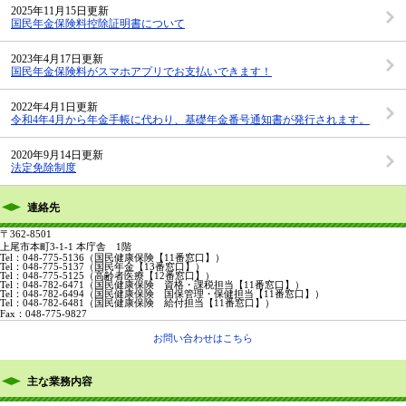
2025年11月15日更新
国民年金保険料控除証明書について
2023年4月17日更新
国民年金保険料がスマホアプリでお支払いできます！
2022年4月1日更新
令和4年4月から年金手帳に代わり、基礎年金番号通知書が発行されます。
2020年9月14日更新
法定免除制度
連絡先
〒362-8501
上尾市本町3-1-1 本庁舎 1階
Tel：048-775-5136
（国民健康保険【11番窓口】）
Tel：048-775-5137
（国民年金【13番窓口】）
Tel：048-775-5125
（高齢者医療【12番窓口】）
Tel：048-782-6471
（国民健康保険 資格・課税担当【11番窓口】）
Tel：048-782-6494
（国民健康保険 国保管理・保健担当【11番窓口】）
Tel：048-782-6481
（国民健康保険 給付担当【11番窓口】）
Fax：048-775-9827
お問い合わせはこちら
主な業務内容