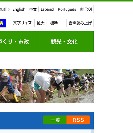
[[news_link_for_list_page]]
RSS配信