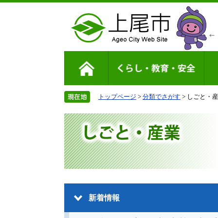
トップページ
>
分類でさがす
> しごと・
新着情報