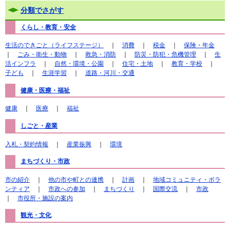
分類でさがす
くらし・教育・安全
生活のできごと（ライフステージ）
｜
消費
｜
税金
｜
保険・年金
｜
ごみ・衛生・動物
｜
救急・消防
｜
防災・防犯・危機管理
｜
生
活インフラ
｜
自然・環境・公園
｜
住宅・土地
｜
教育・学校
｜
子ども
｜
生涯学習
｜
道路・河川・交通
健康・医療・福祉
健康
｜
医療
｜
福祉
しごと・産業
入札・契約情報
｜
産業振興
｜
環境
まちづくり・市政
市の紹介
｜
他の市や町との連携
｜
計画
｜
地域コミュニティ・ボラ
ンティア
｜
市政への参加
｜
まちづくり
｜
国際交流
｜
市政
｜
市役所・施設の案内
観光・文化