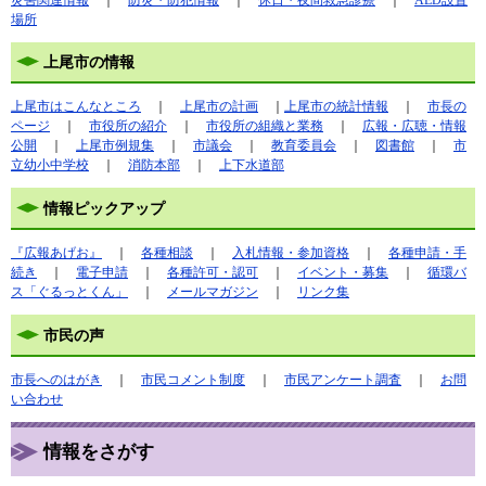
場所
上尾市の情報
上尾市はこんなところ
｜
上尾市の計画
｜
上尾市の統計情報
｜
市長の
ページ
｜
市役所の紹介
｜
市役所の組織と業務
｜
広報・広聴・情報
公開
｜
上尾市例規集
｜
市議会
｜
教育委員会
｜
図書館
｜
市
立幼小中学校
｜
消防本部
｜
上下水道部
情報ピックアップ
『広報あげお』
｜
各種相談
｜
入札情報・参加資格
｜
各種申請・手
続き
｜
電子申請
｜
各種許可・認可
｜
イベント・募集
｜
循環バ
ス「ぐるっとくん」
｜
メールマガジン
｜
リンク集
市民の声
市長へのはがき
｜
市民コメント制度
｜
市民アンケート調査
｜
お問
い合わせ
情報をさがす