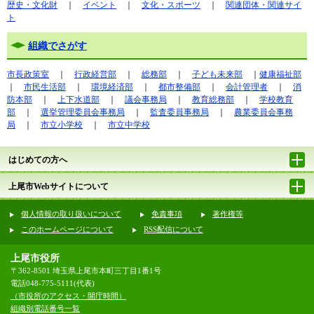
歴史・文化財
｜
イベント
｜
文化・スポーツ
｜
関連団体・関連サイ
ト
組織でさがす
市長政策室
｜
行政経営部
｜
総務部
｜
子ども未来部
｜
健康福祉部
｜
市民生活部
｜
環境経済部
｜
都市整備部
｜
会計管理者
｜
消
防本部
｜
上下水道部
｜
議会事務局
｜
教育総務部
｜
学校教育
部
｜
選挙管理委員会事務局
｜
監査委員事務局
｜
農業委員会事務
局
｜
市立小学校
｜
市立中学校
はじめての方へ
上尾市Webサイトについて
個人情報の取り扱いについて
免責事項
著作権等
このホームページについて
RSS配信について
上尾市役所
〒362-8501 埼玉県上尾市本町三丁目1番1号
電話048-775-5111(代表)
（市役所のアクセス・開庁時間）
組織別電話番号一覧