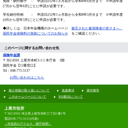
免除・納付猶予 ： 申請日の2年1ヵ月前から令和8年6月分まで ※申請年度
(7月から翌年6月)ごとに申請が必要です。
学生納付特例 ： 申請日の2年1ヵ月前から令和8年3月分まで ※申請年度
(4月から翌年3月)ごとに申請が必要です。
◆詳しくは、日本年金機構のホームページ
被災された被保険者の皆さまへ、
国民年金保険料の免除についてのお知らせ
をご確認ください。
このページに関するお問い合わせ先
保険年金課
〒362-8501
上尾市本町3-1-1 本庁舎 1階
国民年金【13番窓口】
Tel：048-775-5137
お問い合わせはこちら
個人情報の取り扱いについて
免責事項
著作権等
このホームページについて
RSS配信について
上尾市役所
〒362-8501 埼玉県上尾市本町三丁目1番1号
電話048-775-5111(代表)
（市役所のアクセス・開庁時間）