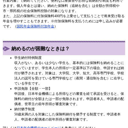
付案内書」で納めてください。便利な口座振替やお得な前納割引制度も利用で
きます。個人年金とは違い、納めた保険料（追納を含む）は全額が所得税や
市・県民税の社会保険料控除の対象になります。
また、上記の保険料に付加保険料400円を上乗せして支払うことで将来受け取る
年金を増やすこともできます。※付加保険料を支払うためには申し込みが必要
です。（
国民年金保険料付加年金
）
納めるのが困難なときは？
学生納付特例制度
収入がない、あるいは少ない学生も、基本的には保険料を納めることに
なっていますが、学生本人の所得が一定基準以下の場合、申請すれば納
付が猶予されます。対象は、大学院、大学、短大、高等専門学校、学校
法人の認可を受けている専門学校など（夜間・通信制を含む）に在学し
ている学生です。
申請免除【全額・一部】
申請後、日本年金機構による所得などの審査を経て承認を受けると、保
険料の納付が全額または一部が免除されます。申請者本人、申請者の配
偶者、世帯主の前年所得が審査対象です。
納付猶予制度
50歳未満の人を対象にした保険料納付を猶予する制度です。申請者本
人、申請者の配偶者の前年所得が審査対象です。
詳しくは
日本年金機構のホームページ
を参考にしてください。