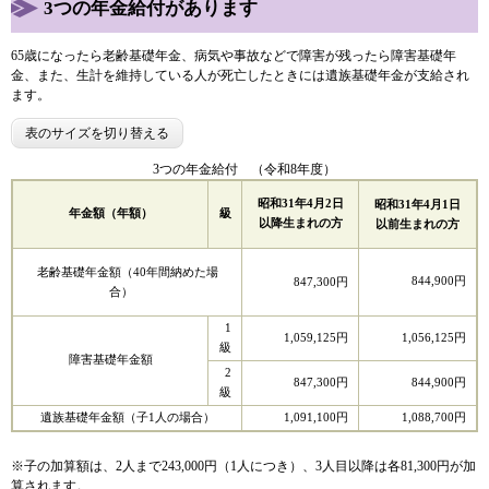
3つの年金給付があります
65歳になったら老齢基礎年金、病気や事故などで障害が残ったら障害基礎年
金、また、生計を維持している人が死亡したときには遺族基礎年金が支給され
ます。
表のサイズを切り替える
3つの年金給付 （令和8年度）
昭和31年4月2日
昭和31年4月1日
年金額（年額）
級
以降生まれの方
以前生まれの方
老齢基礎年金額（40年間納めた場
844,900円
847,300円
合）
1
1,059,125円
1,056,125円
級
障害基礎年金額
2
847,300円
844,900円
級
遺族基礎年金額（子1人の場合）
1,091,100円
1,088,700円
※子の加算額は、2人まで243,000円（1人につき）、3人目以降は各81,300円が加
算されます。