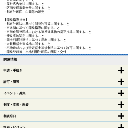
・屋外広告物法に関すること
・区画整理事業全般に関すること
・都市計画図、白図等の販売
【開発指導担当】
・都市計画法に基づく開発許可等に関すること
・市条例に基づく開発指導に関すること
・市街化調整区域における違反建築物の是正指導に関すること
・優良宅地認定に関すること
・国土利用計画法に基づく届出に関すること
・大規模盛土造成地に関すること
・宅地造成および特定盛土等規制法に基づく許可に関すること
・開発登録簿、土地利用計画図の閲覧・交付
関連情報
申請・手続き
許可・認可
イベント・募集
制度・支援・融資
相談窓口
計画・ビジョン