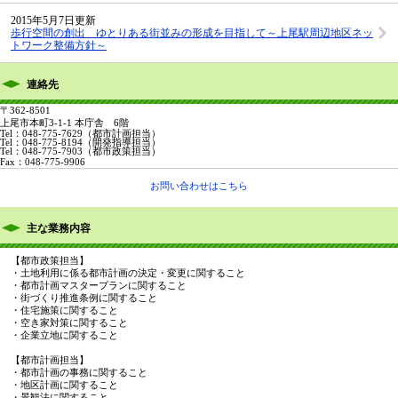
2015年5月7日更新
歩行空間の創出 ゆとりある街並みの形成を目指して～上尾駅周辺地区ネッ
トワーク整備方針～
連絡先
〒362-8501
上尾市本町3-1-1 本庁舎 6階
Tel：048-775-7629
（都市計画担当）
Tel：048-775-8194
（開発指導担当）
Tel：048-775-7903
（都市政策担当）
Fax：048-775-9906
お問い合わせはこちら
主な業務内容
【都市政策担当】
・土地利用に係る都市計画の決定・変更に関すること
・都市計画マスタープランに関すること
・街づくり推進条例に関すること
・住宅施策に関すること
・空き家対策に関すること
・企業立地に関すること
【都市計画担当】
・都市計画の事務に関すること
・地区計画に関すること
・景観法に関すること