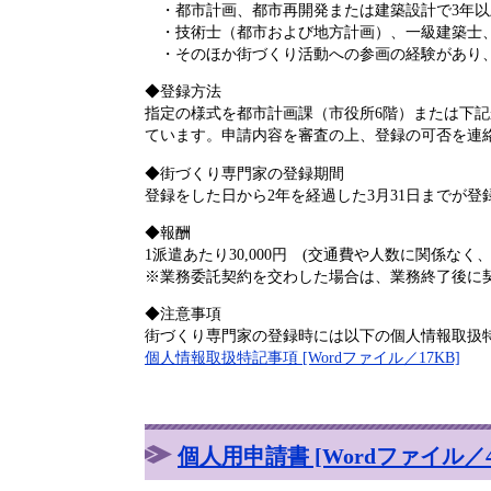
・都市計画、都市再開発または建築設計で3年以
・技術士（都市および地方計画）、一級建築士、
・そのほか街づくり活動への参画の経験があり、
◆登録方法
指定の様式を都市計画課（市役所6階）または下
ています。申請内容を審査の上、登録の可否を連
◆街づくり専門家の登録期間
登録をした日から2年を経過した3月31日までが
◆報酬
1派遣あたり30,000円 (交通費や人数に関係なく
※業務委託契約を交わした場合は、業務終了後に
◆注意事項
街づくり専門家の登録時には以下の個人情報取扱
個人情報取扱特記事項 [Wordファイル／17KB]
個人用申請書 [Wordファイル／4