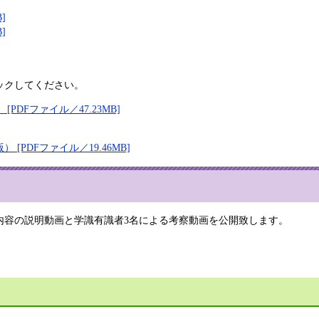
]
]
]
ックしてください。
PDFファイル／47.23MB]
[PDFファイル／19.46MB]
内容の説明動画と学識有識者3名による考察動画を公開致します。
）