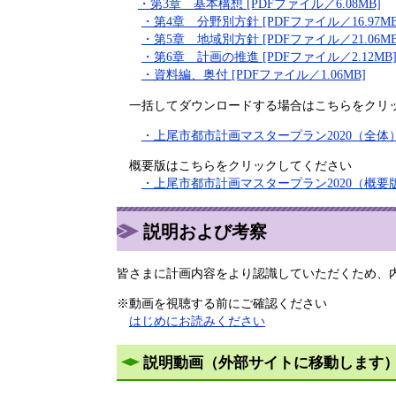
・第3章 基本構想 [PDFファイル／6.08MB]
・第4章 分野別方針 [PDFファイル／16.97MB
・第5章 地域別方針 [PDFファイル／21.06MB
・第6章 計画の推進 [PDFファイル／2.12MB
・資料編、奥付 [PDFファイル／1.06MB]
一括してダウンロードする場合はこちらをクリ
・上尾市都市計画マスタープラン2020（全体） [
概要版はこちらをクリックしてください
・上尾市都市計画マスタープラン2020（概要版） 
説明および考察
皆さまに計画内容をより認識していただくため、
※動画を視聴する前にご確認ください
はじめにお読みください
説明動画（外部サイトに移動します