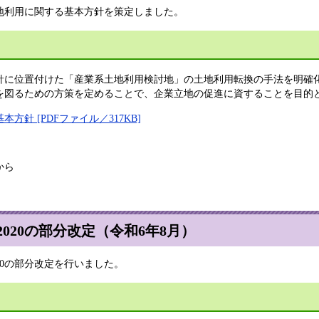
地利用に関する基本方針を策定しました。
方針に位置付けた「産業系土地利用検討地」の土地利用転換の手法を明
を図るための方策を定めることで、企業立地の促進に資することを目的
針 [PDFファイル／317KB]
から
020の部分改定（令和6年8月）
20の部分改定を行いました。