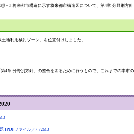
本構想－3.将来都市構造に示す将来都市構造図について、第4章 分野別方
系土地利用検討ゾーン」を位置付けしました。
「第4章 分野別方針」の整合を図るために行うもので、これまでの本市
20
B]
]
PDFファイル／7.72MB]