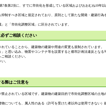
7条第2項に、すでに市街化を形成している区域およびおおむね10年
を抑制すべき区域と規定されており、原則として新たな開発・建築行為
」と「市街化調整区域」に区分されています。
に必ずご相談ください
れていることから、建築物の建築や用途の変更も規制されています。
」と思い込み、物置やコンテナ等を設置すると都市計画法違反となる
へご相談ください。
さい。
する際はご注意を
禁止されている区域です。建築物の建築目的で市街化調整区域の土地
物についても、属人性のある（許可を受けた者以外は使用できない）