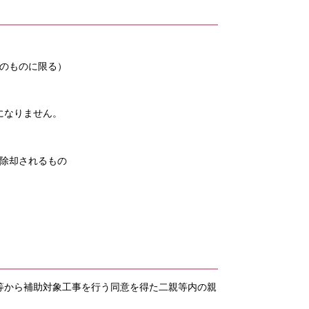
人のものに限る）
になりません。
除却されるもの
等から補助対象工事を行う同意を得た二親等内の親