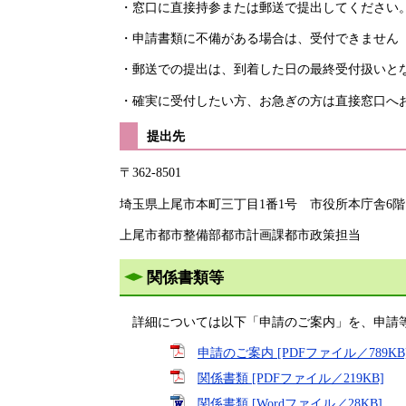
・窓口に直接持参または郵送で提出してください
・申請書類に不備がある場合は、受付できません
・郵送での提出は、到着した日の最終受付扱いと
・確実に受付したい方、お急ぎの方は直接窓口へ
提出先
〒362-8501
埼玉県上尾市本町三丁目1番1号 市役所本庁舎6階
上尾市都市整備部都市計画課都市政策担当
関係書類等
詳細については以下「申請のご案内」を、申請等
申請のご案内 [PDFファイル／789KB
関係書類 [PDFファイル／219KB]
関係書類 [Wordファイル／28KB]