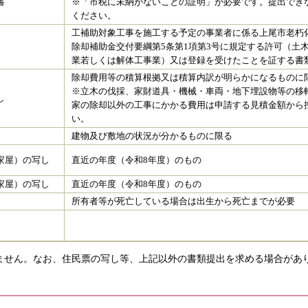
書
​※「市税に未納がないことの証明」が必要です。提出でき
ください。
工補助対象工事を施工する予定の事業者に係る上尾市老朽
除却補助金交付要綱第5条第1項第3号に規定する許可（土
業若しくは解体工事業）又は登録を受けたことを証する書
除却費用等の積算根拠又は積算内訳が明らかになるものに
※立木の伐採、家財道具・機械・車両・地下埋設物等の移
し
家の除却以外の工事にかかる費用は申請する見積金額から
い。
建物及び敷地の状況が分かるものに限る
家屋）の写し
直近の年度（令和8年度）のもの
家屋）の写し
直近の年度（令和8年度）のもの
所有者等が死亡している場合は出生から死亡までが必要
ません。なお、住民票の写し等、上記以外の書類提出を求める場合があ