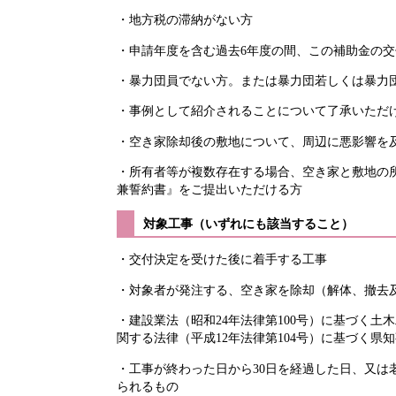
・地方税の滞納がない方
・申請年度を含む過去6年度の間、この補助金の
・暴力団員でない方。または暴力団若しくは暴力
・事例として紹介されることについて了承いただ
・空き家除却後の敷地について、周辺に悪影響を
・所有者等が複数存在する場合、空き家と敷地の
兼誓約書』をご提出いただける方
対象工事（いずれにも該当すること）
・交付決定を受けた後に着手する工事
・対象者が発注する、空き家を除却（解体、撤去
・建設業法（昭和24年法律第100号）に基づく
関する法律（平成12年法律第104号）に基づく
・工事が終わった日から30日を経過した日、又は老
られるもの