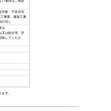
ない場合はご相談
化空家・不良住宅
木工事業、建築工事
類の写し
限る
転又は処分等、空
控除してくださ
ります。