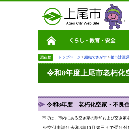
トップページ
>
組織でさがす
>
都市計画
令和8年度上尾市老朽化
令和8年度 老朽化空家・不良
市では、市内にある空き家の除却および空き家を
※交付申請は令和8年10月30日まで受け