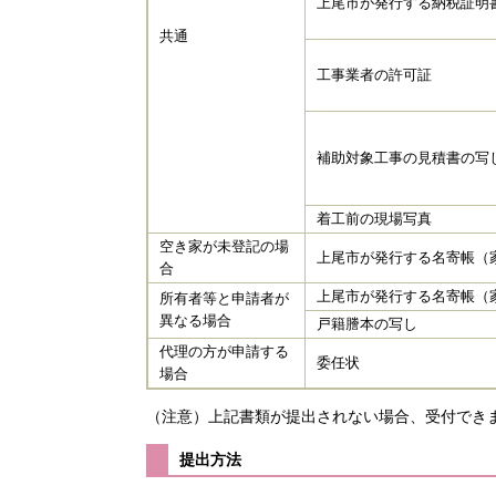
上尾市が発行する納税証明
共通
工事業者の許可証
補助対象工事の見積書の写
着工前の現場写真
空き家が未登記の場
上尾市が発行する名寄帳（
合
上尾市が発行する名寄帳（
所有者等と申請者が
異なる場合
戸籍謄本の写し
代理の方が申請する
委任状
場合
（注意）上記書類が提出されない場合、受付でき
提出方法