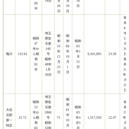
14日
月
月
18
60
26
10
日
年
日
日
昭
和
47
埼玉
年
昭
昭
昭和
県告
12
和
和
昭和
47
示第
月
53
60
63
年か
140
26
年
年
年1
鴨川
152.61
ら昭
号
9,341,995
23.39
日
12
10
月
和
昭和
昭
月
月
12
62
48年
和
23
1
日
年
1月
52
日
日
30日
年7
月
29
日
埼玉
昭
昭和
県告
昭
和
53
示第
昭和
和
大谷
61
年か
1866
63
53
北部
年
22.72
ら昭
号
*1
年4
1,317,550
22.47
年4
第一
10
和
昭和
月5
月
特定
月
63
53年
日
28