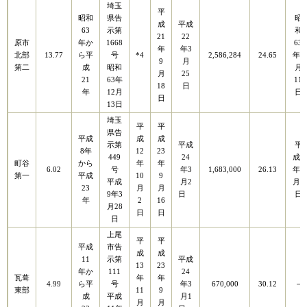
埼玉
平
昭和
県告
昭
成
平成
63
示第
和
21
22
原市
年か
1668
63
年
年3
北部
13.77
ら平
号
*4
2,586,284
24.65
年3
9
月
第二
成
昭和
月
月
25
21
63年
11
18
日
年
12月
日
日
13日
埼玉
平
平
県告
平成
成
成
示第
平成
平
8年
12
23
449
24
成9
町谷
から
年
年
6.02
号
年3
1,683,000
26.13
年3
第一
平成
10
9
平成
月2
月5
23
月
月
9年3
日
日
年
2
16
月28
日
日
日
上尾
平
平
平成
市告
成
成
11
示第
平成
13
23
年か
111
24
瓦葺
年
年
4.99
ら平
号
年3
670,000
30.12
－
東部
11
9
成
平成
月1
月
月