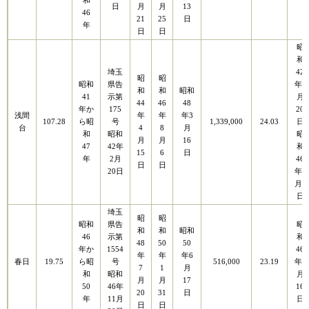
和
日
月
月
13
46
21
25
日
年
日
日
昭
和
埼玉
42
昭
昭
昭和
県告
年2
和
和
昭和
41
示第
月
44
46
48
年か
175
20
浅間
年
年
年3
107.28
ら昭
号
1,339,000
24.03
日
台
4
8
月
和
昭和
昭
月
月
16
47
42年
和
15
6
日
年
2月
46
日
日
20日
年6
月8
日
埼玉
昭
昭
昭和
県告
昭
和
和
昭和
46
示第
和
48
50
50
年か
1554
46
年
年
年6
春日
19.75
ら昭
号
516,000
23.19
年9
7
1
月
和
昭和
月
月
月
17
50
46年
16
20
31
日
年
11月
日
日
日