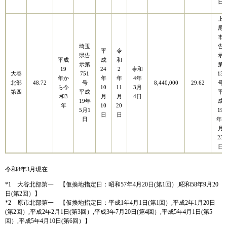
日
上
尾
市
埼玉
告
平
令
県告
示
平成
成
和
示第
第
19
24
2
令和
大谷
751
13
年か
年
年
4年
北部
48.72
号
8,440,000
29.62
号
ら令
10
11
3月
第四
平成
平
和3
月
月
4日
19年
成
年
10
20
5月1
19
日
日
日
年1
月
23
日
令和8年3月現在
*1 大谷北部第一 【仮換地指定日：昭和57年4月20日(第1回）,昭和58年9月20
日(第2回）】
*2 原市北部第一 【仮換地指定日：平成1年4月1日(第1回）,平成2年1月20日
(第2回）,平成2年2月1日(第3回）,平成3年7月20日(第4回）,平成5年4月1日(第5
回）,平成5年4月10日(第6回）】