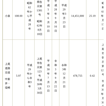
平
平
県告
昭和
昭
成
成
平成
示第
62
和
5
28
29
1381
年か
61
年
年
年3
号
小泉
108.00
ら平
14,451,000
25.19
年1
6
9
月
成
月
昭和
月
月
23
28
17
62年
10
16
日
年
日
8月
日
日
18日
上
尾
市
告
上尾
平
令
示
市告
上尾
平成
成
和
令和
第
示第
道路
29
30
3
3年
121
123
沿道
年か
年
年
12
号
5.97
号
478,755
0.42
ら令
7
9
月
中新
平成
平
和3
月
月
21
井・
30年
成
年
13
22
日
堤崎
3月
30
日
日
30日
年3
月
30