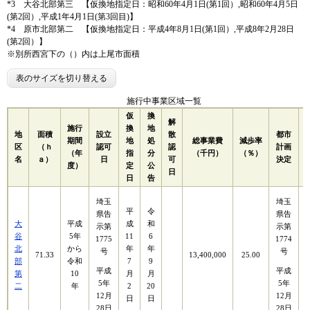
*3 大谷北部第三 【仮換地指定日：昭和60年4月1日(第1回）,昭和60年4月5日
(第2回）,平成1年4月1日(第3回目)】
*4 原市北部第二 【仮換地指定日：平成4年8月1日(第1回）,平成8年2月28日
(第2回）】
※別所西宮下の（）内は上尾市面積
表のサイズを切り替える
施行中事業区域一覧
仮
換
解
施行
換
地
地
面積
設立
散
都市
期間
地
処
総事業費
減歩率
区
（ｈ
認可
認
計画
（年
指
分
（千円）
（％）
名
ａ）
日
可
決定
度）
定
公
日
日
告
埼玉
埼玉
平
令
県告
県告
大
平成
成
和
示第
示第
谷
5年
11
6
1775
1774
北
から
年
年
号
号
71.33
13,400,000
25.00
部
令和
7
9
平成
平成
第
10
月
月
5年
5年
二
年
2
20
12月
12月
日
日
28日
28日