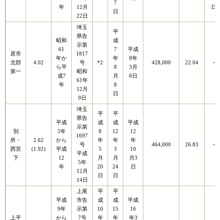
7
年
12月
日
日
22日
埼玉
平
県告
昭和
成
示第
61
7
平成
原市
1817
年か
年
8年
北部
4.02
号
*2
428,000
22.04
－
ら平
8
3月
第一
昭和
成7
月
6日
61年
年
8
12月
日
9日
埼玉
平
平
県告
平成
成
成
平成
示第
別
5年
8
12
12
1697
所・
2.62
から
年
年
年
号
464,000
26.83
－
西宮
(1.92)
平成
5
3
10
平成
下
12
月
月
月3
5年
年
20
24
日
12月
日
日
14日
上尾
平
平
平成
市告
成
成
平成
9年
示第
10
15
16
上平
から
7号
年
年
年3