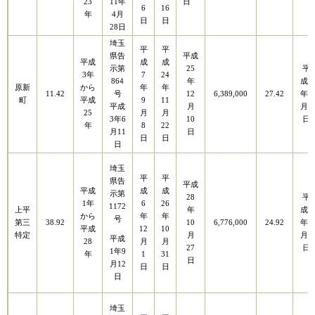
23
11年
日
6
16
年
4月
日
日
28日
埼玉
平
平
県告
平成
平成
成
成
示第
25
平
3年
7
24
864
年
成3
原新
から
年
年
11.42
号
12
6,389,000
27.42
年3
町
平成
9
11
平成
月
月5
25
月
月
3年6
10
日
年
8
22
月11
日
日
日
日
埼玉
平
平
県告
平成
平成
成
成
示第
28
平
1年
6
26
1172
上平
年
成1
から
年
年
号
第三
38.92
10
6,776,000
24.92
年9
平成
12
10
特定
月
月5
平成
28
月
月
27
日
1年9
年
1
31
日
月12
日
日
日
埼玉