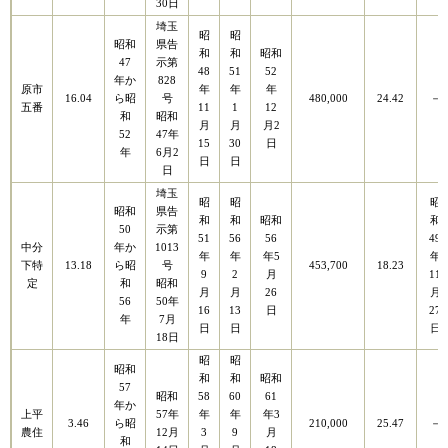
30日
埼玉
昭
昭
昭和
県告
和
和
昭和
47
示第
48
51
52
年か
828
原市
年
年
年
16.04
ら昭
号
480,000
24.42
－
五番
11
1
12
和
昭和
月
月
月2
52
47年
15
30
日
年
6月2
日
日
日
埼玉
昭
昭
昭
昭和
県告
和
和
昭和
和
50
示第
51
56
56
49
中分
年か
1013
年
年
年5
年
下特
13.18
ら昭
号
453,700
18.23
9
2
月
11
定
和
昭和
月
月
26
月
56
50年
16
13
日
27
年
7月
日
日
日
18日
昭
昭
昭和
和
和
昭和
57
昭和
58
60
61
年か
上平
57年
年
年
年3
3.46
ら昭
210,000
25.47
－
農住
12月
3
9
月
和