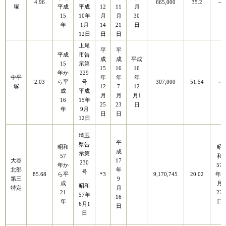
4.96
665,000
35.2
－
塚
平成
平成
12
11
月
15
10年
月
月
30
年
1月
14
21
日
12日
日
日
上尾
平
平
平成
市告
成
成
平成
15
示第
15
16
16
年か
229
中平
年
年
年
2.03
ら平
号
307,000
51.54
－
塚
12
7
12
成
平成
月
月
月1
16
15年
25
23
日
年
9月
日
日
12日
埼玉
平
県告
昭和
昭
成
示第
57
和
大谷
17
230
年か
57
北部
年
号
85.68
ら平
*3
9,170,745
20.02
年1
第三
9
成
月
昭和
特定
月
21
22
57年
16
年
日
6月1
日
日