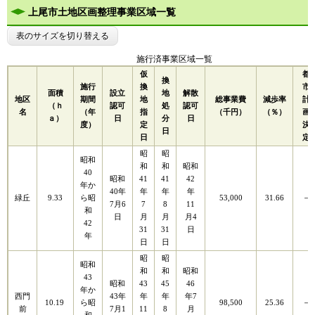
上尾市土地区画整理事業区域一覧
表のサイズを切り替える
施行済事業区域一覧
仮
都
換
施行
換
市
面積
設立
地
解散
地区
期間
地
総事業費
減歩率
計
（ｈ
認可
処
認可
名
（年
指
（千円）
（％）
画
ａ）
日
分
日
度）
定
決
日
日
定
昭
昭
昭和
和
和
昭和
40
昭和
41
41
42
年か
40年
年
年
年
緑丘
9.33
ら昭
53,000
31.66
－
7月6
7
8
11
和
日
月
月
月4
42
31
31
日
年
日
日
昭
昭
昭和
和
和
昭和
43
昭和
43
45
46
年か
西門
43年
年
年
年7
10.19
ら昭
98,500
25.36
－
前
7月1
11
8
月