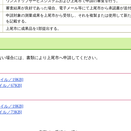
ワンストップサービスシステムおよび上尾市で申請の審査を行う。
審査結果が良好であった場合、電子メール等にて上尾市から承認書が送
申請対象の測量成果を上尾市から受領し、それを複製または使用して新
を記載する。
上尾市に成果品を1部提出する。
ない場合には、書類により上尾市へ申請してください。
イル／19KB]
ル／67KB]
イル／19KB]
ル／73KB]