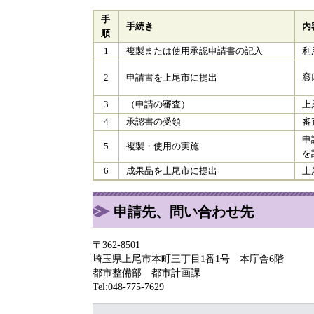
手
手続き
内
順
1
複製または使用承認申請書の記入
利
窓
2
申請書を上尾市に提出
3
（申請の審査）
上
4
承認書の受領
審
申
5
複製・使用の実施
を
6
成果品を上尾市に提出
上
申請先、問い合わせ先
〒362-8501
埼玉県上尾市本町三丁目1番1号 本庁舎6階
都市整備部 都市計画課
Tel:048-775-7629