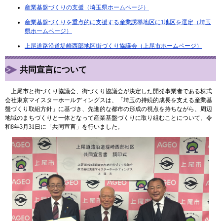
産業基盤づくりの支援（埼玉県ホームページ）
産業基盤づくりを重点的に支援する産業誘導地区に1地区を選定（埼玉
県ホームページ）
上尾道路沿道堤崎西部地区街づくり協議会（上尾市ホームページ）
共同宣言について
上尾市と街づくり協議会、街づくり協議会が決定した開発事業者である株式
会社東京マイスターホールディングスは、「埼玉の持続的成長を支える産業基
盤づくり取組方針」に基づき、先進的な都市の形成の視点を持ちながら、周辺
地域のまちづくりと一体となって産業基盤づくりに取り組むことについて、令
和8年3月31日に「共同宣言」を行いました。