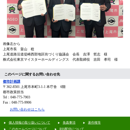
画像左から
​上尾市長 畠山 稔
上尾道路沿道堤崎西部地区街づくり協議会 会長 吉澤 哲志 様
​株式会社東京マイスターホールディングス 代表取締役 吉田 孝司 様
このページに関するお問い合わせ先
都市計画課
〒362-8501
上尾市本町3-1-1 本庁舎 6階
都市政策担当
Tel：048-775-7903
Fax：048-775-9906
お問い合わせはこちら
個人情報の取り扱いについて
免責事項
著作権等
このホームページについて
RSS配信について