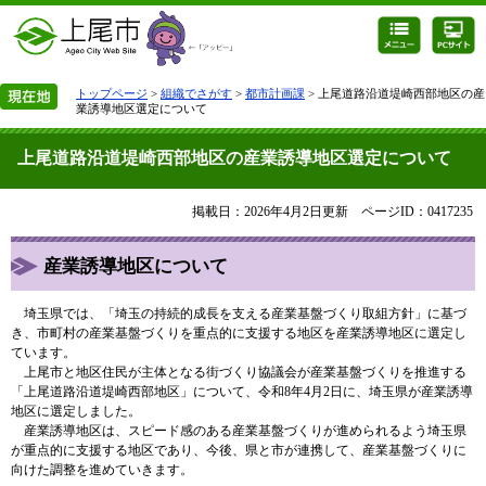
トップページ
>
組織でさがす
>
都市計画課
> 上尾道路沿道堤崎西部地区の産
業誘導地区選定について
上尾道路沿道堤崎西部地区の産業誘導地区選定について
掲載日：2026年4月2日更新
ページID：0417235
産業誘導地区について
埼玉県では、「埼玉の持続的成長を支える産業基盤づくり取組方針」に基づ
き、市町村の産業基盤づくりを重点的に支援する地区を産業誘導地区に選定し
ています。
上尾市と地区住民が主体となる街づくり協議会が産業基盤づくりを推進する
「上尾道路沿道堤崎西部地区」について、令和8年4月2日に、埼玉県が産業誘導
地区に選定しました。
産業誘導地区は、スピード感のある産業基盤づくりが進められるよう埼玉県
が重点的に支援する地区であり、今後、県と市が連携して、産業基盤づくりに
向けた調整を進めていきます。