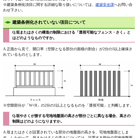
※建築条例化項目に関する詳細な取り扱いについては、
建築安全課
へお問い合
わせ下さい。
建築条例化されていない項目について
Q.垣またはさくの構造の制限における「透視可能なフェンス・さく」と
はどのようなものですか。
A.正面から見て、開口率（空隙となる部分の面積の割合）が2分の1以上確保さ
れているものとします。
※空隙部分が「W×H」の2分の1以上となるものを「透視可能」と判断します。
Q.垣やさくが接する宅地地盤面の高さが部分ごとに異なる場合、高さの
制限はどのようになりますか。
A.垣またはさくが設置されている部分の地盤面の高さを、宅地地盤面としま
す。したがって、垣またはさくの高さについては、設置する部分の宅地地盤面