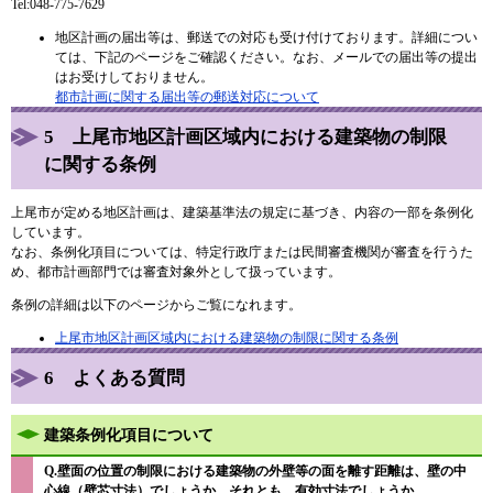
Tel:048-775-7629
地区計画の届出等は、郵送での対応も受け付けております。詳細につい
ては、下記のページをご確認ください。なお、メールでの届出等の提出
はお受けしておりません。
都市計画に関する届出等の郵送対応について
5 上尾市地区計画区域内における建築物の制限
に関する条例
上尾市が定める地区計画は、建築基準法の規定に基づき、内容の一部を条例化
しています。
なお、条例化項目については、特定行政庁または民間審査機関が審査を行うた
め、都市計画部門では審査対象外として扱っています。
条例の詳細は以下のページからご覧になれます。
上尾市地区計画区域内における建築物の制限に関する条例
6 よくある質問
建築条例化項目について
Q.壁面の位置の制限における建築物の外壁等の面を離す距離は、壁の中
心線（壁芯寸法）でしょうか。それとも、有効寸法でしょうか。