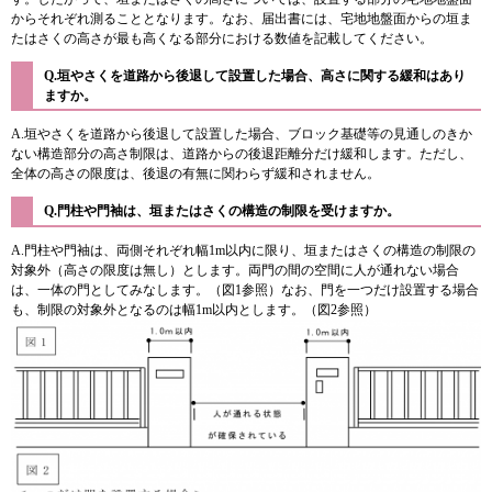
からそれぞれ測ることとなります。なお、届出書には、宅地地盤面からの垣ま
たはさくの高さが最も高くなる部分における数値を記載してください。
Q.垣やさくを道路から後退して設置した場合、高さに関する緩和はあり
ますか。
A.垣やさくを道路から後退して設置した場合、ブロック基礎等の見通しのきか
ない構造部分の高さ制限は、道路からの後退距離分だけ緩和します。ただし、
全体の高さの限度は、後退の有無に関わらず緩和されません。
Q.門柱や門袖は、垣またはさくの構造の制限を受けますか。
A.門柱や門袖は、両側それぞれ幅1m以内に限り、垣またはさくの構造の制限の
対象外（高さの限度は無し）とします。両門の間の空間に人が通れない場合
は、一体の門としてみなします。（図1参照）なお、門を一つだけ設置する場合
も、制限の対象外となるのは幅1m以内とします。（図2参照）