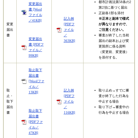
都市計画法第58条の2
変更届出
第2項に基づく届出
書 [Word
正副各1部を添付
ファイル
記入例
※正本と副本で様式
／41KB]
変更
[PDFフ
が異なりますので、
届出
ァイル
ご注意ください。
書
／
​審査が終了した当初
変更届出
363KB]
届出の副本および変
書 [PDFフ
更箇所に係る資料
ァイル／
（変更前、変更後）
99KB]
を添付する。
取止取下
届出書
[Wordファ
イル／
取
記入例
取り止め→すでに審
13KB]
止・
[PDFフ
査が終了した行為を
取下
ァイル
中止する場合
届出
／
取り下げ→審査中の
取止取下
書
116KB]
行為を中止する場合
届出書
[PDFファ
イル／
47KB]