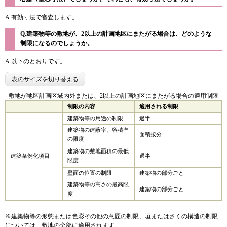
A.有効寸法で審査します。
Q.建築物等の敷地が、2以上の計画地区にまたがる場合は、どのような
制限になるのでしょうか。
A.以下のとおりです。
表のサイズを切り替える
敷地が地区計画区域内外または、2以上の計画地区にまたがる場合の適用制限
制限の内容
適用される制限
建築物等の用途の制限
過半
建築物の建蔽率、容積率
面積按分
の限度
建築物の敷地面積の最低
建築条例化項目
過半
限度
壁面の位置の制限
建築物の部分ごと
建築物等の高さの最高限
建築物の部分ごと
度
※建築物等の形態または色彩その他の意匠の制限、垣またはさくの構造の制限
については、敷地の全部に適用されます。