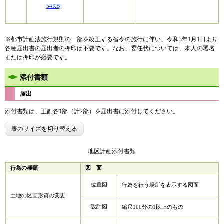
54KB]
※都市計画法施行規則の一部を改正する省令の施行に伴い、令和3年1月1日より
各種届出書の届出者の押印は不要です。なお、委任状については、本人の署名
または押印が必要です。
添付書類
届出
添付書類は、正副各1部（計2部）を届出書に添付してください。
表のサイズを切り替える
地区計画添付書類
行為の種類
図 面
位置図
行為を行う場所を表示する図面
土地の区画形質の変更
設計図
縮尺100分の1以上のもの