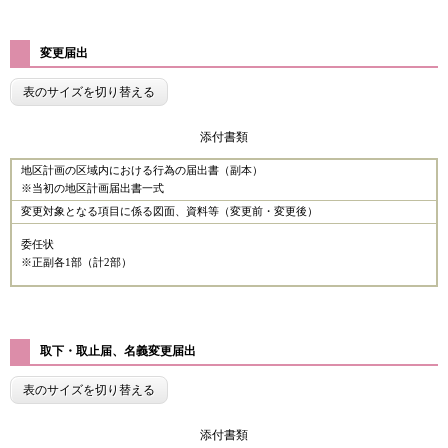
変更届出
表のサイズを切り替える
添付書類
地区計画の区域内における行為の届出書（副本）
※当初の地区計画届出書一式
変更対象となる項目に係る図面、資料等（変更前・変更後）
委任状
※正副各1部（計2部）
取下・取止届、名義変更届出
表のサイズを切り替える
添付書類