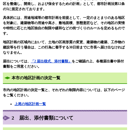
区を整備し、開発し、および保全するための計画」として、都市計画法第12条
の5に規定されております。
具体的には、用途地域等の都市計画を前提として、一定のまとまりのある地区
を対象に、建築物等の用途や高さ、敷地面積、形態意匠など、その地区の実情
や特性に応じた地区独自の制限や緩和などの街づくりのルールを定めるもので
す。
地区計画の区域内において、土地の区画形質の変更、建築物の建築、工作物の
建設等を行う場合は、この行為に着手する30日前までに市長へ届け出なければ
なりません。
届出については、
「2 届出様式、添付書類」
をご確認の上、各種届出書や添付
書類をご用意ください。
本市の地区計画の決定一覧
市内の地区計画の決定一覧と、それぞれの制限内容については、以下のページ
をご覧ください。
上尾の地区計画一覧
2 届出、添付書類について