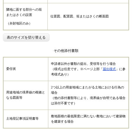
隣地に面する部分への垣
またはさくの設置
位置図、配置図、垣またはさくの断面図
（弁財地区のみ）
表のサイズを切り替える
その他添付書類
申請者以外が書類の提出、受領等を行う場合
委任状
（様式は任意です。※ページ上部「
届出様式
」に参
考様式あり）
2つ以上の用途地域にまたがる土地における行為の
用途地域の境界線の根拠と
場合
なる図面等
（他の添付書類等により、境界線が自明である場合
は添付不要です）
敷地面積の最低限度に満たない敷地において建築物
土地登記事項証明書等
を建築する場合