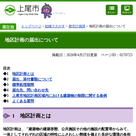
トップページ
>
組織でさがす
>
都市計画課
> 地区計画の届出について
地区計画の届出について
掲載日：2026年4月27日更新
ページID：0270725
目次
◆1
地区計画とは
◆2
届出、添付書類について
◆3
標準処理期間
◆4
届出先、問い合わせ先
◆5
上尾市地区計画区域内における建築物の制限に関する条例
◆6
よくある質問
1 地区計画とは
地区計画は、「建築物の建築形態、公共施設その他の施設の配置等からみて、
一体としてそれぞれの区域の特性にふさわしい態様を備えた良好な環境の各街