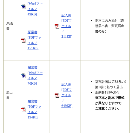
[Wordファ
イル／
49KB]
記入例
[PDFフ
正本にのみ添付（新
原議
ァイル
規届出書、変更届出
書
／
書のみ）
​原議書
211KB]
[PDFファ
イル／
151KB]
届出書
[Wordファ
イル／
都市計画法第58条の2
70KB]
記入例
第1項に基づく届出
[PDFフ
届出
正副各1部を添付
ァイル
書
※正本と副本で様式
／
届出書
が異なりますので、
649KB]
[PDFファ
ご注意ください。
イル／
194KB]