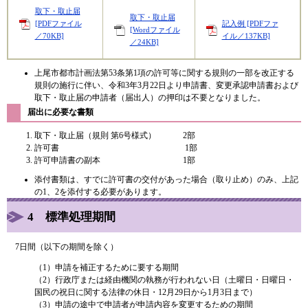
取下・取止届
取下・取止届
[PDFファイル
記入例 [PDFファ
[Wordファイル
／70KB]
イル／137KB]
／24KB]
上尾市都市計画法第53条第1項の許可等に関する規則の一部を改正する
規則の施行に伴い、令和3年3月22日より申請書、変更承認申請書および
取下・取止届の申請者（届出人）の押印は不要となりました。
届出に必要な書類
取下・取止届（規則 第6号様式） 2部
許可書 1部
許可申請書の副本 1部
添付書類は、すでに許可書の交付があった場合（取り止め）のみ、上記
の1、2を添付する必要があります。​
4 標準処理期間
7日間（以下の期間を除く）
（1）申請を補正するために要する期間
（2）行政庁または経由機関の執務が行われない日（土曜日・日曜日・
国民の祝日に関する法律の休日・12月29日から1月3日まで）
（3）申請の途中で申請者が申請内容を変更するための期間