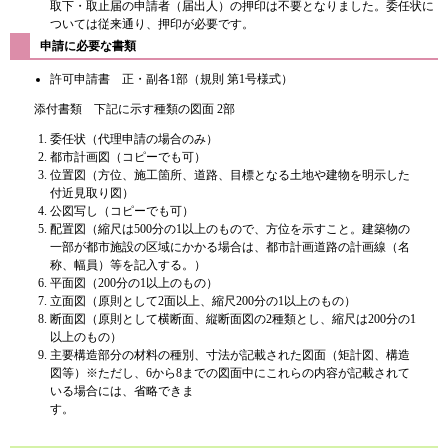
取下・取止届の申請者（届出人）の押印は不要となりました。委任状に
ついては従来通り、押印が必要です。​
申請に必要な書類
許可申請書 正・副各1部（規則 第1号様式）
添付書類 下記に示す種類の図面 2部
委任状（代理申請の場合のみ）
都市計画図（コピーでも可）
位置図（方位、施工箇所、道路、目標となる土地や建物を明示した
付近見取り図）
公図写し（コピーでも可）
配置図（縮尺は500分の1以上のもので、方位を示すこと。建築物の
一部が都市施設の区域にかかる場合は、都市計画道路の計画線（名
称、幅員）等を記入する。）
平面図（200分の1以上のもの）
立面図（原則として2面以上、縮尺200分の1以上のもの）
断面図（原則として横断面、縦断面図の2種類とし、縮尺は200分の1
以上のもの）
主要構造部分の材料の種別、寸法が記載された図面（矩計図、構造
図等）※ただし、6から8までの図面中にこれらの内容が記載されて
いる場合には、省略できま
す。