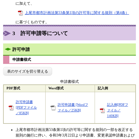
に加えて、
上尾市都市計画法第53条第1項の許可等に関する規則（第4条）
に基づくものです。​
3 許可申請等について
許可申請
申請書様式
表のサイズを切り替える
申請書様式
PDF形式
Word形式
記入例
許可申請書
許可申請書 [Wordフ
記入例[PDFフ
[PDFファイル
ァイル／25KB]
ァイル／
／85KB]
140KB]
上尾市都市計画法第53条第1項の許可等に関する規則の一部を改正する
規則の施行に伴い、令和3年3月22日より申請書、変更承認申請書
および