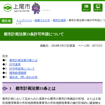
トップページ
>
組織でさがす
>
都市計画課
> 都市計画法第53条許可申請につ
いて
都市計画法第53条許可申請について
掲載日：2024年3月15日更新
ページID：0271312
目次
◆1
都市計画法第53条とは
◆2
許可基準
◆3
許可申請等について
◆4
標準処理期間
◆5
届出先、問い合わせ先
1 都市計画法第53条とは
都市計画において定められた道路や公園等の都市計画施設の区域、または土地
区画整理事業や市街地再開発事業等の市街地開発事業の施行区域内に建築物を