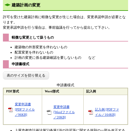
​建築計画の変更
許可を受けた建築計画に軽微な変更が生じた場合は、変更承認申請が必要とな
ります。
変更承認申請を行う場合は、事前協議を行ってから提出して下さい。
軽微な変更として扱うもの
建築物の外形変更を伴わないもの
配置変更を伴わないもの
計画の変更に係る建築確認を要しないもの など
申請書様式
表のサイズを切り替える
申請書様式
PDF形式
Word形式
記入例
変更申請書
変更申請書
[PDFファイル
記入例 [PDFファ
[Wordファイル
／96KB]
イル／164KB]
／20KB]
上尾市都市計画法第53条第1項の許可等に関する規則の一部を改正する