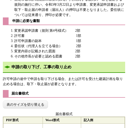
規則の施行に伴い、令和3年3月22日より申請書、変更承認申請書および
取下・取止届の申請者（届出人）の押印は不要となりました。委任状に
ついては従来通り、押印が必要です。
申請に必要な書類
変更承認申請書（規則 第4号様式） 2部
許可書 1部
許可申請書の副本 1部
委任状（代理人を立てる場合） 2部
変更内容が記載された図面 2部
その他市長が必要と認める図書 2部
​申請の取り下げ、工事の取り止め
許可申請の途中で申請を取り下げる場合、または許可を受けた建築計画を取り
止める場合は、取下・取止届が必要となります。​
届出書様式
表のサイズを切り替える
届出書様式
PDF形式
Word形式
記入例