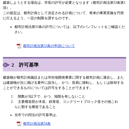
建築しようとする場合は、市長の許可が必要となります（都市計画法第53条第1
項）。
この規定は、都市計画として決定される計画について、将来の事業実施を円滑
に行えるよう、一定の制限を課すものです。
都市計画法第53条の許可については、以下の
パンフレットをご確認くだ
さい。
都市計画法第53条の申請について
2 許可基準
建築物が都市計画施設または市街地開発事業に関する都市計画に適合し、また
は建築物が次に掲げる要件に該当し、かつ、容易に移転し、もしくは除却する
ことができるものについては許可をすることができます。
階数が3以下で、かつ、地階を有しないこと
主要構造部が木造、鉄骨造、コンクリートブロック造その他これ
らに類する構造であること
当市での同法の許可基準は、
都市計画法第54条