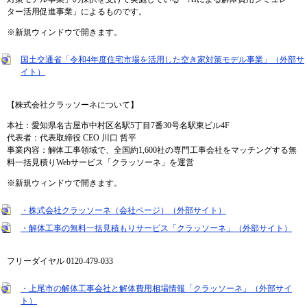
ター活用促進事業」によるものです。
※新規ウィンドウで開きます。
国土交通省「令和4年度住宅市場を活用した空き家対策モデル事業」（外部サ
イト）
【株式会社クラッソーネについて】
本社：愛知県名古屋市中村区名駅5丁目7番30号名駅東ビル4F
代表者：代表取締役 CEO 川口 哲平
事業内容：解体工事領域で、全国約1,600社の専門工事会社をマッチングする無
料一括見積りWebサービス「クラッソーネ」を運営
※新規ウィンドウで開きます。
・株式会社クラッソーネ（会社ページ）（外部サイト）
・解体工事の無料一括見積もりサービス「クラッソーネ」（外部サイト）
フリーダイヤル 0120₋479₋033
・上尾市の解体工事会社と解体費用相場情報「クラッソーネ」（外部サイ
ト）