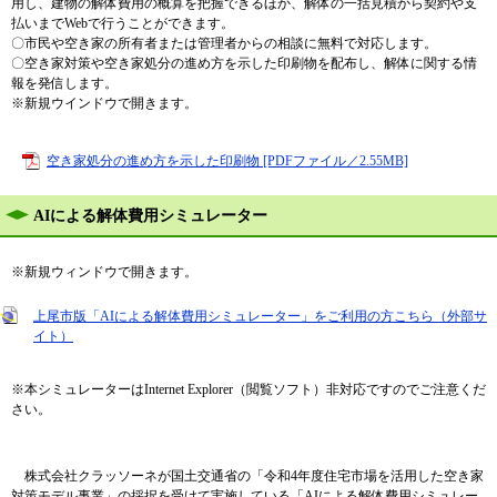
用し、建物の解体費用の概算を把握できるほか、解体の一括見積から契約や支
払いまでWebで行うことができます。
〇市民や空き家の所有者または管理者からの相談に無料で対応します。
〇空き家対策や空き家処分の進め方を示した印刷物を配布し、解体に関する情
報を発信します。
※新規ウインドウで開きます。
空き家処分の進め方を示した印刷物 [PDFファイル／2.55MB]
AIによる解体費用シミュレーター
※新規ウィンドウで開きます。
上尾市版「AIによる解体費用シミュレーター」をご利用の方こちら（外部サ
イト）
※本シミュレーターはInternet Explorer（閲覧ソフト）非対応ですのでご注意くだ
さい。
株式会社クラッソーネが国土交通省の「令和4年度住宅市場を活用した空き家
対策モデル事業」の採択を受けて実施している「AIによる解体費用シミュレー