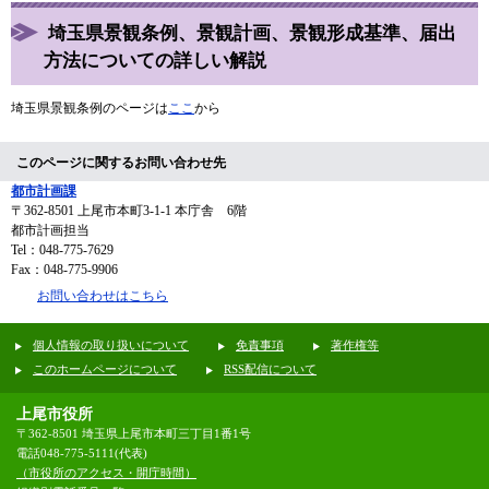
埼玉県景観条例、景観計画、景観形成基準、届出
方法についての詳しい解説
埼玉県景観条例のページは
ここ
から
このページに関するお問い合わせ先
都市計画課
〒362-8501
上尾市本町3-1-1 本庁舎 6階
都市計画担当
Tel：048-775-7629
Fax：048-775-9906
お問い合わせはこちら
個人情報の取り扱いについて
免責事項
著作権等
このホームページについて
RSS配信について
上尾市役所
〒362-8501 埼玉県上尾市本町三丁目1番1号
電話048-775-5111(代表)
（市役所のアクセス・開庁時間）