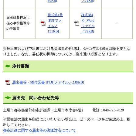
69KB]
／21KB]
様式第4号
様式第4
届出対象行為に
[PDFファ
号 [Word
係る事前指導等
ー
イル／
ファイル
の申出書
131KB]
／29KB]
※届出書および申出書における提出者の押印は、令和3年3月30日以降不要とな
りました。なお、委任状の押印については、従来通り必要となります。
添付書類
届出書等・添付図書 [PDFファイル／238KB]
届出先 問い合わせ先等
上尾市都市整備部都市計画課（上尾市本庁舎6階） 電話：048-775-7629
※景観法の届出を郵送により行いたい場合は、以下のページをご確認の上、提
出してください。
都市計画に関する届出等の郵送対応について