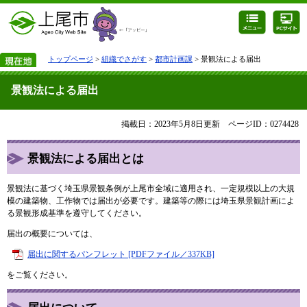
トップページ
>
組織でさがす
>
都市計画課
> 景観法による届出
景観法による届出
掲載日：2023年5月8日更新
ページID：0274428
景観法による届出とは
景観法に基づく埼玉県景観条例が上尾市全域に適用され、一定規模以上の大規
模の建築物、工作物では届出が必要です。建築等の際には埼玉県景観計画によ
る景観形成基準を遵守してください。
届出の概要については、
届出に関するパンフレット [PDFファイル／337KB]
をご覧ください。