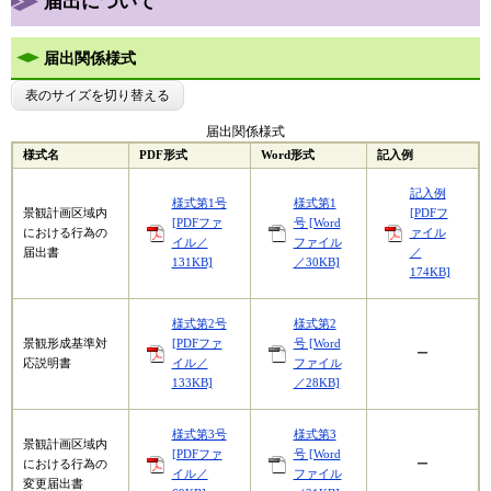
届出について
届出関係様式
表のサイズを切り替える
届出関係様式
様式名
PDF形式
Word形式
記入例
記入例
様式第1号
様式第1
景観計画区域内
[PDFフ
[PDFファ
号 [Word
における行為の
ァイル
イル／
ファイル
届出書
／
131KB]
／30KB]
174KB]
様式第2号
様式第2
景観形成基準対
[PDFファ
号 [Word
ー
応説明書
イル／
ファイル
133KB]
／28KB]
様式第3号
様式第3
景観計画区域内
[PDFファ
号 [Word
における行為の
ー
イル／
ファイル
変更届出書