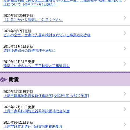
定期報告制度に係る国土交通省告示の改正を受けた建築基準法施行細則の改
正について（令和7年7月1日施行）
2025年6月20日更新
【注意】かたり調査にご注意ください
2021年9月2日更新
ビルの空室、空家に入居を検討されている事業者の皆様
2016年11月1日更新
道路後退部分の維持管理を適切に
2010年12月31日更新
建築主の皆さんへ 完了検査と工事監理を
耐震
2026年3月31日更新
上尾市建築物耐震改修促進計画[令和8年度-令和12年度]
2025年12月10日更新
上尾市家具転倒防止器具等設置補助金制度
2025年9月22日更新
上尾市既存木造住宅耐震診断補助制度