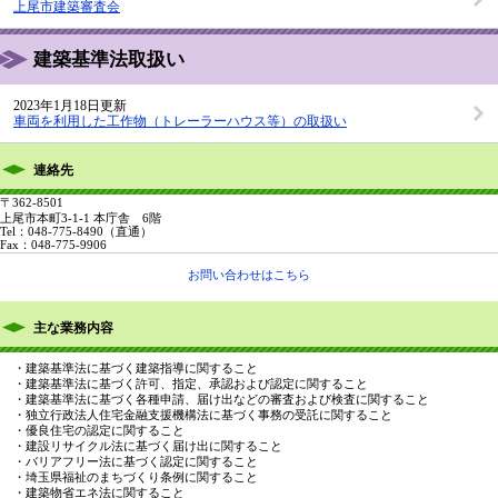
上尾市建築審査会
建築基準法取扱い
2023年1月18日更新
車両を利用した工作物（トレーラーハウス等）の取扱い
連絡先
〒362-8501
上尾市本町3-1-1 本庁舎 6階
Tel：048-775-8490
（直通）
Fax：048-775-9906
お問い合わせはこちら
主な業務内容
・建築基準法に基づく建築指導に関すること
・建築基準法に基づく許可、指定、承認および認定に関すること
・建築基準法に基づく各種申請、届け出などの審査および検査に関すること
・独立行政法人住宅金融支援機構法に基づく事務の受託に関すること
・優良住宅の認定に関すること
・建設リサイクル法に基づく届け出に関すること
・バリアフリー法に基づく認定に関すること
・埼玉県福祉のまちづくり条例に関すること
・建築物省エネ法に関すること