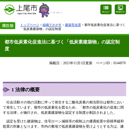
トップページ
>
組織でさがす
>
建築安全課
> 都市低炭素化促進法に基づく
「低炭素建築物」の認定制度
都市低炭素化促進法に基づく「低炭素建築物」の認定制
度
掲載日：2021年11月1日更新
ページID：0144979
1 法律の概要
社会活動その他の活動に伴って発生する二酸化炭素の相当部分は都市におい
て発生しています。都市の低炭素化を図るため、「都市の低炭素化の促進に関
する法律」が施行され、低炭素建築物を認定する制度が創設されました。
認定を受けた建築物は、住宅ローン減税等の税制上の優遇処置や容積率緩和
処置の対象となります。市内の敷地で低炭素建築物を受けようとする方は、建