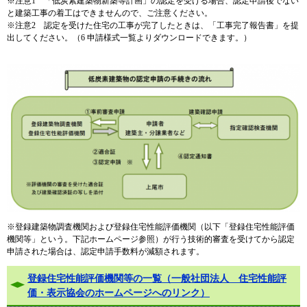
※注意1 「低炭素建築物新築等計画」の認定を受ける場合、認定申請後でない
と建築工事の着工はできませんので、ご注意ください。
※注意2 認定を受けた住宅の工事が完了したときは、「工事完了報告書」を提
出してください。（6 申請様式一覧よりダウンロードできます。）
※登録建築物調査機関および登録住宅性能評価機関（以下「登録住宅性能評価
機関等」という。下記ホームページ参照）が行う技術的審査を受けてから認定
申請された場合は、認定申請手数料が減額されます。
登録住宅性能評価機関等の一覧（一般社団法人 住宅性能評
価・表示協会のホームページへのリンク）