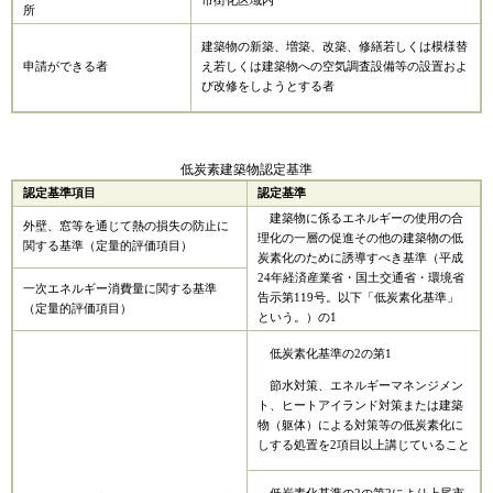
市街化区域内
所
建築物の新築、増築、改築、修繕若しくは模様替
申請ができる者
え若しくは建築物への空気調査設備等の設置およ
び改修をしようとする者
低炭素建築物認定基準
認定基準項目
認定基準
建築物に係るエネルギーの使用の合
外壁、窓等を通じて熱の損失の防止に
理化の一層の促進その他の建築物の低
関する基準（定量的評価項目）
炭素化のために誘導すべき基準（平成
24年経済産業省・国土交通省・環境省
一次エネルギー消費量に関する基準
告示第119号。以下「低炭素化基準」
（定量的評価項目）
という。）の1
低炭素化基準の2の第1
節水対策、エネルギーマネンジメン
ト、ヒートアイランド対策または建築
物（躯体）による対策等の低炭素化に
しする処置を2項目以上講じていること