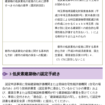
低炭素化基準の2の第2により上尾市
建築物の低炭素化の促進のために誘導
が認めるもの
すべきその他の基準（選択的項目）
埼玉県地球温暖化対策推進条例（平
成21年埼玉県条例第9号）第30条第1項
の規定による特定建築物環境配慮計画
の作成にかかるＣａｓｂｂ埼玉県（知
事が別に定める建築部ｔの総合的な環
境性能を評価する方法をいう。）によ
る格付がＳまたはＡのもの
都市の低炭素化の促進に関する基本
都市の低炭素化の促進に関する基本的
的な方針（平成24年経済産業省、国土
な方針（都市の緑地の保全への配慮）
交通省、環境省告示第118号）4．
（2）(3)に該当しないこと
3 低炭素建築物の認定手続き
認定申請事前に登録建築物評価機関または登録住宅性能評価機関（住宅の場
合のみ）が行う技術的審査（認定基準に適合しているかどうかの審査）およ
び、建築主事または指定確認検査機関が行う建築確認の審査を受けてくださ
い。事前に交付された「適合証」と「建築確認済証の写し」を添付して認定申
請書を建築安全課（市役所6階）に提出してください。