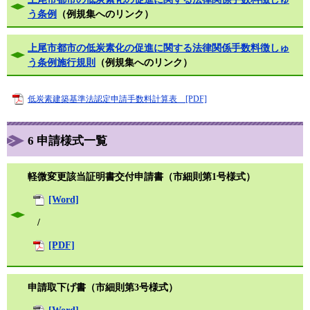
う条例
（例規集へのリンク）
上尾市都市の低炭素化の促進に関する法律関係手数料徴しゅ
う条例施行規則
（例規集へのリンク）​
低炭素建築基準法認定申請手数料計算表 [PDF]
6 申請様式一覧
軽微変更該当証明書交付申請書（市細則第1号様式）
[Word]
/
[PDF]
申請取下げ書（市細則第3号様式）
[Word]