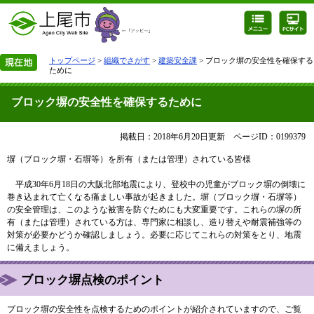
トップページ
>
組織でさがす
>
建築安全課
> ブロック塀の安全性を確保する
ために
ブロック塀の安全性を確保するために
掲載日：2018年6月20日更新
ページID：0199379
塀（ブロック塀・石塀等）を所有（または管理）されている皆様
平成30年6月18日の大阪北部地震により、登校中の児童がブロック塀の倒壊に
巻き込まれて亡くなる痛ましい事故が起きました。塀（ブロック塀・石塀等）
の安全管理は、このような被害を防ぐためにも大変重要です。これらの塀の所
有（または管理）されている方は、専門家に相談し、造り替えや耐震補強等の
対策が必要かどうか確認しましょう。必要に応じてこれらの対策をとり、地震
に備えましょう。
ブロック塀点検のポイント
ブロック塀の安全性を点検するためのポイントが紹介されていますので、ご覧