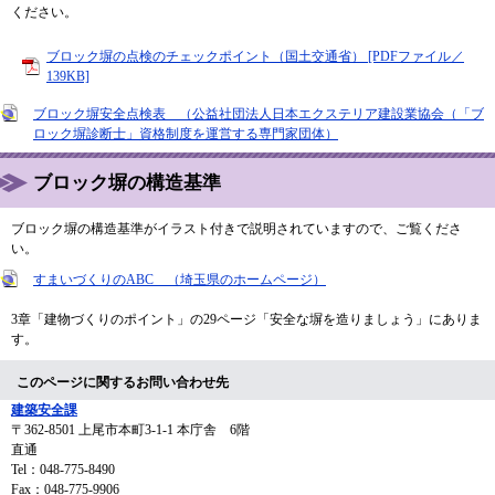
ください。
ブロック塀の点検のチェックポイント（国土交通省） [PDFファイル／
139KB]
ブロック塀安全点検表 （公益社団法人日本エクステリア建設業協会（「ブ
ロック塀診断士」資格制度を運営する専門家団体）
ブロック塀の構造基準
ブロック塀の構造基準がイラスト付きで説明されていますので、ご覧くださ
い。
すまいづくりのABC （埼玉県のホームページ）
3章「建物づくりのポイント」の29ページ「安全な塀を造りましょう」にありま
す。
このページに関するお問い合わせ先
建築安全課
〒362-8501
上尾市本町3-1-1 本庁舎 6階
直通
Tel：048-775-8490
Fax：048-775-9906