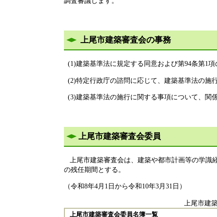
調査審議します。
上尾市建築審査会の事務
(1)建築基準法に規定する同意および第94条第1
(2)特定行政庁の諮問に応じて、建築基準法の施
(3)建築基準法の施行に関する事項について、関
上尾市建築審査会委員
上尾市建築審査会は、建築や都市計画等の
学識
の残任期間とする。
（令和8年4月1日から令和10年3月31日）
上尾市建
上尾市建築審査会委員名簿一覧