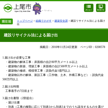
トップページ
>
組織でさがす
>
建築安全課
> 建設リサイクル法による届け
出
建設リサイクル法による届け出
掲載日：2010年11月24日更新
ページID：0208578
1.届け出が必要な工事
・建築物の解体工事：床面積の合計80平方メートル以上
・建築物の新築、増築工事：床面積の合計500平方メートル以上
・建築物の修繕、模様替工事：請負代金1億円以上
・建築物以外の解体、新設工事（工作物、土木、外構工事など）：請負代金
500万円以上
2.届け出時期
工事着手の7日前まで
3.届け出書類（2部提出）
・届け出書
・別表（工事の種類に応じて別表1から別表3までのうち該当するものを選び