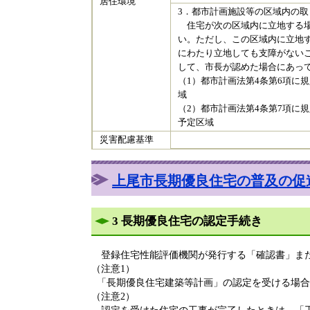
居住環境
3．都市計画施設等の区域内の取
住宅が次の区域内に立地する場
い。ただし、この区域内に立地
にわたり立地しても支障がない
して、市長が認めた場合にあっ
（1）都市計画法第4条第6項に
域
（2）都市計画法第4条第7項に
予定区域
災害配慮基準
上尾市長期優良住宅の普及の促
3 長期優良住宅の認定手続き
登録住宅性能評価機関が発行する「確認書」また
（注意1）
「長期優良住宅建築等計画」の認定を受ける場合
（注意2）