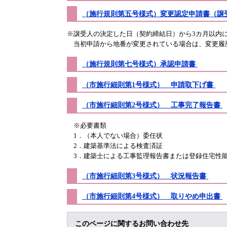
（施行規則第五号様式）変更認定申請書（譲
※譲受人の決定した日（契約締結日）から3カ月以内
当初申請から地番が変更されている場合は、変更履
（施行規則第七号様式）承認申請書
（市施行細則第1号様式） 申請取下げ書
（市施行細則第2号様式） 工事完了報告書
※必要書類
1．（本人でない場合）委任状
2．建築基準法による検査済証
3．建築士による工事監理報告書または登録住宅性
（市施行細則第3号様式） 状況報告書
（市施行細則第4号様式） 取りやめ申出書
このページに関するお問い合わせ先