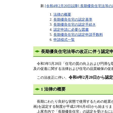
新.
[令和4年2月20日以降] 長期優良住宅法
法律の概要
長期優良住宅の認定基準
長期優良住宅の認定手続き
認定申請に必要な図書
長期優良住宅の認定申請手数料
申請様式一覧
長期優良住宅法等の改正に伴う認定
令和3年5月28日「住宅の質の向上および円滑
及の促進に関する法律および住宅の品質確保の促
令和4年2月20日から
この法改正に伴い、
1 法律の概要
長期にわたり良好な状態で使用するための処置が
画)を認定する制度が平成21年6月4日から始まり
上尾市内で「長期優良住宅」の認定を受けるには