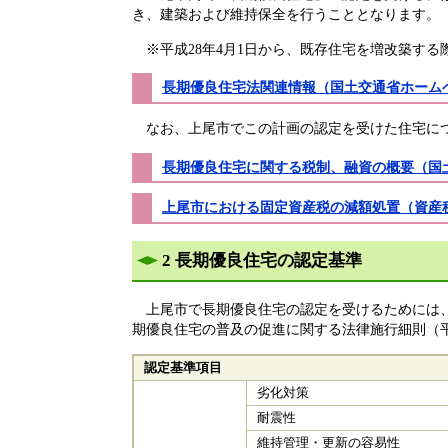
き、建築および維持保全を行うこととなります。
※平成28年4月1日から、既存住宅を増改築す
長期優良住宅法関連情報（国土交通省ホーム
なお、上尾市でこの計画の認定を受けた住宅につ
長期優良住宅に関する税制、融資の概要（国
上尾市における固定資産税の減額処置（資産
2 長期優良住宅の認定基準
上尾市で長期優良住宅の認定を受けるためには、
期優良住宅の普及の促進に関する法律施行細則（平
認定基準項目
劣化対策
耐震性
維持管理・更新の容易性