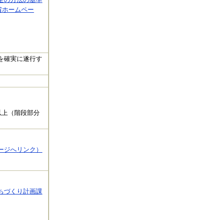
省ホームペー
を確実に遂行す
以上（階段部分
ージへリンク）
ちづくり計画課