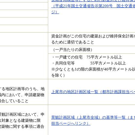
（平成21年国土交通省告示第209号 国土交通
ジ）
資金計画がこの住宅の建築および維持保全計画
るために適切であること
（一戸当たりの床面積）
・一戸建ての住宅 75平方メートル以上
・共同住宅等 55平方メートル以上
※少なくとも1の階の床面積が40平方メートル
を除く）
する地区計画等のうち、地
上尾市の地区計画区域一覧（都市計画課担当ペ
域内において、申請建築物
適合していること
景観計画区域において、申
景観計画区域（上尾市全域）の基準等一覧（ま
出対象となる建築物に限
担当ページへリンク）
建築物に関する事項に適合