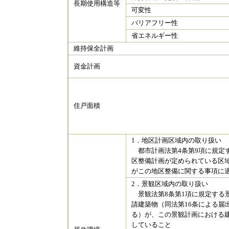
長期使用構造等
可変性
バリアフリー性
省エネルギー性
維持保全計画
資金計画
住戸面積
1．地区計画区域内の取り扱い
都市計画法第4条第9項に規定
区整備計画が定められている区
がこの地区整備に関する事項に
2．景観区域内の取り扱い
景観法第8条第1項に規定する
請建築物（同法第16条による届
る）が、この景観計画における
していること