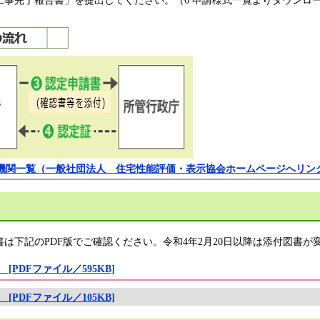
事完了報告書」を提出してください。（6 申請様式一覧よりダウンロ
機関一覧（一般社団法人 住宅性能評価・表示協会ホームページへリン
下記のPDF版でご確認ください。令和4年2月20日以降は添付図書が
[PDFファイル／595KB]
[PDFファイル／105KB]