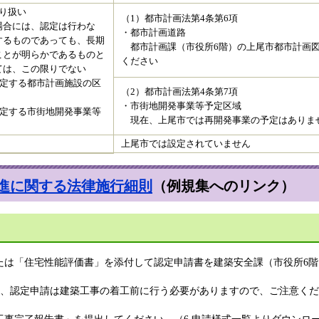
り扱い
（1）都市計画法第4条第6項
合には、認定は行わな
・都市計画道路
するものであっても、長期
都市計画課（市役所6階）の上尾市都市計画
ことが明らかであるものと
ください
ては、この限りでない
規定する都市計画施設の区
（2）都市計画法第4条第7項
・市街地開発事業等予定区域
規定する市街地開発事業等
現在、上尾市では再開発事業の予定はありま
上尾市では設定されていません
進に関する法律施行細則
（例規集へのリンク）​
は「住宅性能評価書」を添付して認定申請書を建築安全課（市役所6階
、認定申請は建築工事の着工前に行う必要がありますので、ご注意くだ