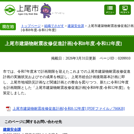
トップページ
>
組織でさがす
>
建築安全課
> 上尾市建築物耐震改修促進計画
[令和8年度-令和12年度]
上尾市建築物耐震改修促進計画[令和8年度-令和12年度]
掲載日：2026年3月31日更新
ページID：0209910
市では、令和7年度末で計画期限を迎えたこれまでの上尾市建築物耐震改修促進
計画の実施状況およびその成果を検証し、上尾市総合計画後期基本計画に即
し、上尾市地域防災計画など関連計画との整合を図りつつ、新たに令和12年度
を計画期限とした「上尾市建築物耐震改修促進計画[令和8年度-令和12年度]」を
策定しました。
上尾市建築物耐震改修促進計画[令和8-12年度] [PDFファイル／766KB]
このページに関するお問い合わせ先
建築安全課