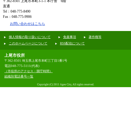
〒362-8501
上尾市本町3-1-1 本庁舎 6階
直通
Tel：048-775-8490
Fax：048-775-9906
お問い合わせはこちら
個人情報の取り扱いについて
免責事項
著作権等
このホームページについて
RSS配信について
上尾市役所
〒362-8501 埼玉県上尾市本町三丁目1番1号
電話048-775-5111(代表)
（市役所のアクセス・開庁時間）
組織別電話番号一覧
Copyright (C) 2011 Ageo City, All rights reserved.