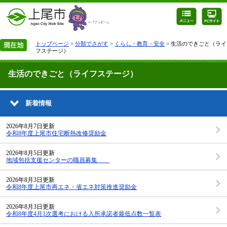
トップページ
>
分類でさがす
>
くらし・教育・安全
> 生活のできごと（ライ
フステージ）
生活のできごと（ライフステージ）
新着情報
2026年8月7日更新
令和8年度上尾市住宅断熱改修奨励金
2026年8月5日更新
地域包括支援センターの職員募集
2026年8月3日更新
令和8年度上尾市再エネ・省エネ対策推進奨励金
2026年8月3日更新
令和8年度4月1次選考における入所承諾者最低点数一覧表