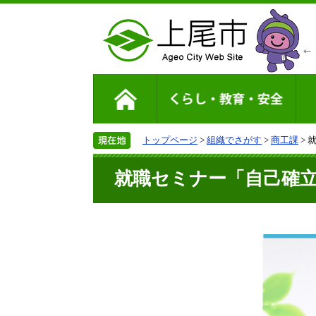
トップページ
>
組織でさがす
>
商工課
> 
就職セミナー「自己確