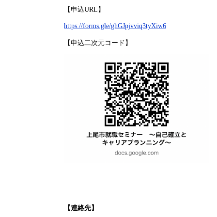
【申込URL】
https://forms.gle/ghGJpjvviq3tyXiw6
【申込二次元コード】
【連絡先】