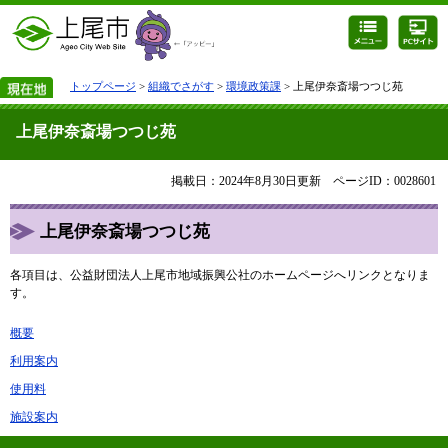
トップページ
>
組織でさがす
>
環境政策課
> 上尾伊奈斎場つつじ苑
上尾伊奈斎場つつじ苑
掲載日：2024年8月30日更新
ページID：0028601
上尾伊奈斎場つつじ苑
各項目は、公益財団法人上尾市地域振興公社のホームページへリンクとなりま
す。
概要
利用案内
使用料
施設案内