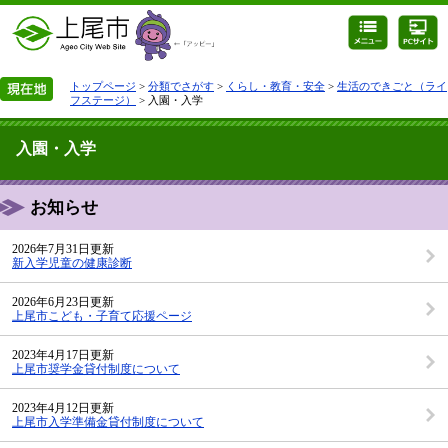
トップページ
>
分類でさがす
>
くらし・教育・安全
>
生活のできごと（ライ
フステージ）
> 入園・入学
入園・入学
お知らせ
2026年7月31日更新
新入学児童の健康診断
2026年6月23日更新
上尾市こども・子育て応援ページ
2023年4月17日更新
上尾市奨学金貸付制度について
2023年4月12日更新
上尾市入学準備金貸付制度について