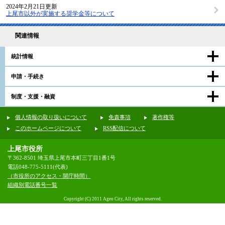
2024年2月21日更新
上尾市以外が実施する奨学金等について
関連情報
統計情報
申請・手続き
制度・支援・融資
個人情報の取り扱いについて
免責事項
著作権等
このホームページについて
RSS配信について
上尾市役所
〒362-8501 埼玉県上尾市本町三丁目1番1号
電話048-775-5111(代表)
（市役所のアクセス・開庁時間）
組織別電話番号一覧
Copyright (C) 2011 Ageo City, All rights reserved.