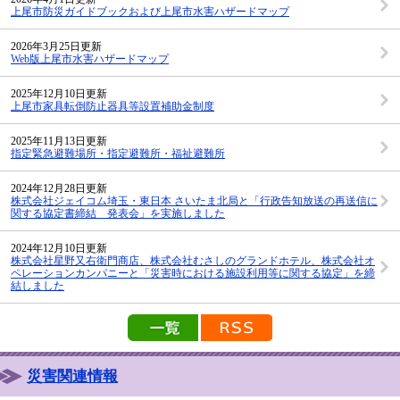
上尾市防災ガイドブックおよび上尾市水害ハザードマップ
2026年3月25日更新
Web版上尾市水害ハザードマップ
2025年12月10日更新
上尾市家具転倒防止器具等設置補助金制度
2025年11月13日更新
指定緊急避難場所・指定避難所・福祉避難所
2024年12月28日更新
株式会社ジェイコム埼玉・東日本 さいたま北局と「行政告知放送の再送信に
関する協定書締結 発表会」を実施しました
2024年12月10日更新
株式会社星野又右衛門商店、株式会社むさしのグランドホテル、株式会社オ
ペレーションカンパニーと「災害時における施設利用等に関する協定」を締
結しました
新着情報の一覧を見る
新着情報のRSS配信
災害関連情報