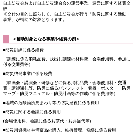
自主防災会および自主防災連合会の運営事業、運営に関する経費全
般
※交付の目的に照らして、自主防災会が行う「防災に関する活動・
事業」が補助の対象となります。
＜補助対象となる事業や経費の例＞
■防災訓練に係る経費
（訓練に係る消耗品費、炊出し訓練の材料費、会場使用料、参加に
係る交通費等）
■防災啓発事業に係る経費
（映画会・講演会・研修などに係る消耗品費・会場使用料・交通
費・講師謝礼等、防災に係るパンフレット・看板・ポスター・防災
マップ・防災マニュアル・防災計画等の作成に係る費用等）
■地域の危険箇所見まわり等の防災巡視に係る費用
■防災に関する会議に係る費用
(会場使用料、会議に係るお茶代・お弁当代等)
■防災用資機材や備蓄品の購入、維持管理、修繕に係る費用