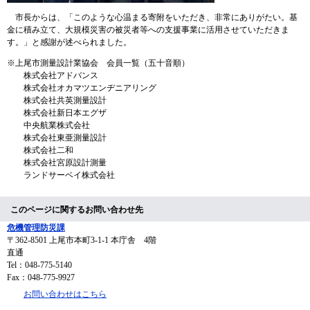
市長からは、「このような心温まる寄附をいただき、非常にありがたい。基
金に積み立て、大規模災害の被災者等への支援事業に活用させていただきま
す。」と感謝が述べられました。
※上尾市測量設計業協会 会員一覧（五十音順）
株式会社アドバンス
株式会社オカマツエンヂニアリング
株式会社共英測量設計
株式会社新日本エグザ
中央航業株式会社
株式会社東亜測量設計
株式会社二和
株式会社宮原設計測量
ランドサーベイ株式会社
このページに関するお問い合わせ先
危機管理防災課
〒362-8501
上尾市本町3-1-1 本庁舎 4階
直通
Tel：048-775-5140
Fax：048-775-9927
お問い合わせはこちら