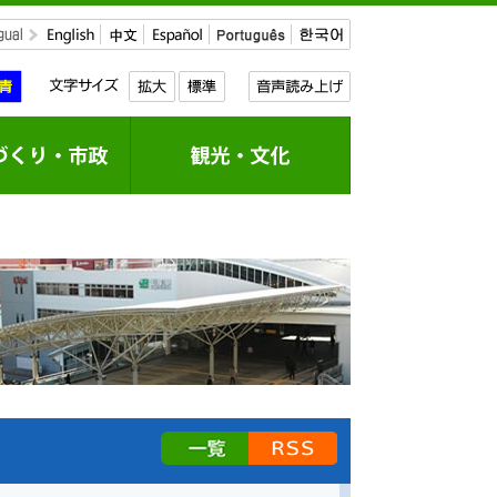
[[news_link_for_list_page]]
RSS配信