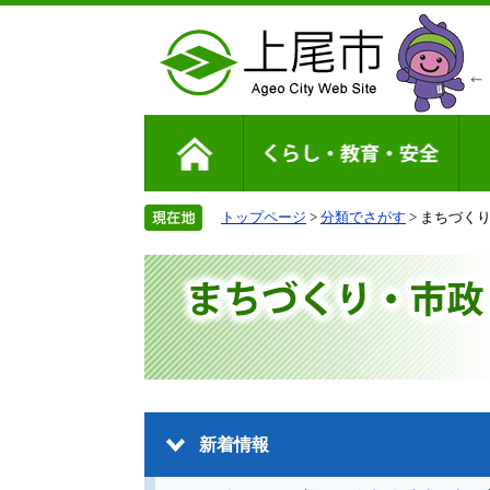
トップページ
>
分類でさがす
> まちづく
新着情報