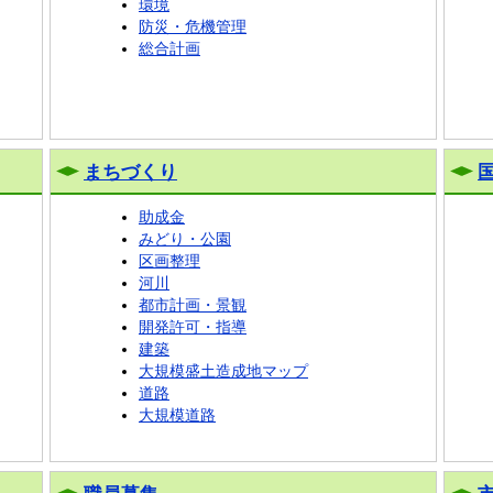
環境
防災・危機管理
総合計画
まちづくり
助成金
みどり・公園
区画整理
河川
都市計画・景観
開発許可・指導
建築
大規模盛土造成地マップ
道路
大規模道路