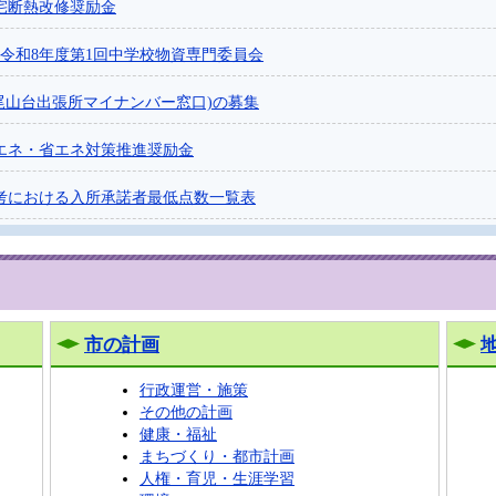
宅断熱改修奨励金
令和8年度第1回中学校物資専門委員会
尾山台出張所マイナンバー窓口)の募集
エネ・省エネ対策推進奨励金
選考における入所承諾者最低点数一覧表
市の計画
行政運営・施策
その他の計画
健康・福祉
まちづくり・都市計画
人権・育児・生涯学習