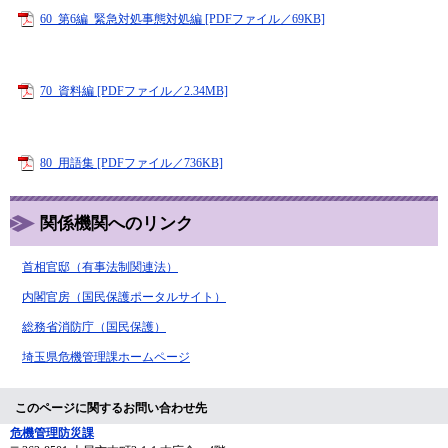
60_第6編_緊急対処事態対処編 [PDFファイル／69KB]
70_資料編 [PDFファイル／2.34MB]
80_用語集 [PDFファイル／736KB]
関係機関へのリンク
首相官邸（有事法制関連法）
内閣官房（国民保護ポータルサイト）
総務省消防庁（国民保護）
埼玉県危機管理課ホームページ
このページに関するお問い合わせ先
危機管理防災課