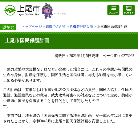
トップページ
>
組織でさがす
>
危機管理防災課
> 上尾市国民保護計画
上尾市国民保護計画
掲載日：2021年4月5日更新
ページID：0273067
武力攻撃や大規模なテロなどが発生した場合には、これらの事態から国民の
生命や身体、財産を保護し、国民生活と国民経済に与える影響を最小限にくい
止める必要があります。
この計画は、有事における国や地方公共団体などの責務、国民の協力、住民の
避難、避難住民などの救済、武力攻撃災害への対処などについて定め、的確か
つ迅速に国民を保護することを目的として策定したもので
す。
本市では、埼玉県の「国民保護に関する埼玉県計画」が平成30年12月に変更
されたことから、令和3年3月に上尾市国民保護計画を変更しました。