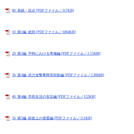
00_表紙・目次 [PDFファイル／317KB]
10_第1編_総則 [PDFファイル／1004KB]
20_第2編_平時における準備編 [PDFファイル／2.15MB]
30_第3編_武力攻撃事態等対処編 [PDFファイル／2.89MB]
40_第4編_市民生活の安定編 [PDFファイル／152KB]
50_第5編_財政上の措置編 [PDFファイル／111KB]