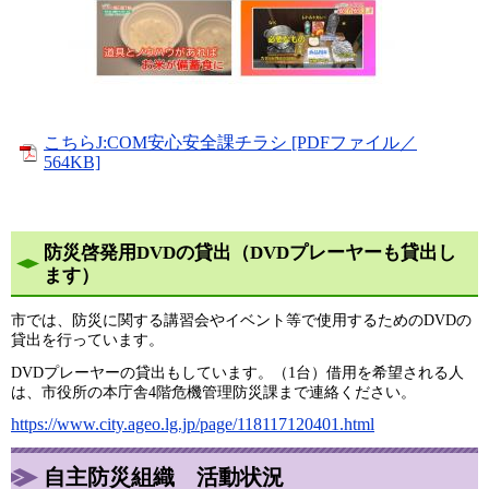
こちらJ:COM安心安全課チラシ [PDFファイル／
564KB]
防災啓発用DVDの貸出（DVDプレーヤーも貸出し
ます）
​市では、防災に関する講習会やイベント等で使用するためのDVDの
貸出を行っています。
DVDプレーヤーの貸出もしています。（1台）借用を希望される人
は、市役所の本庁舎4階危機管理防災課まで連絡ください。​
https://www.city.ageo.lg.jp/page/118117120401.html
自主防災組織 活動状況