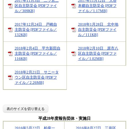
2017年11月3日 二ツ宮二
2017年11月12日 大谷
区自主防災会 [PDFファイ
本郷自主防災会 [PDFフ
ル／309KB]
ァイル／1.17MB]
2017年12月24日 戸崎自
2018年1月28日 北中地
主防災会 [PDFファイル／
自主防災会 [PDFファイ
132KB]
ル／111KB]
2018年2月4日 平方新田自
2018年2月10日 原市八
主防災会 [PDFファイル／
区自主防災会 [PDFファ
116KB]
イル／1.02MB]
2018年2月21日 サニータ
ウン区自主防災会 [PDFフ
ァイル／2.26MB]
表のサイズを切り替える
平成28年度報告団体・実施日
2016年5月22日 柏座一
2016年8月27日 三井区