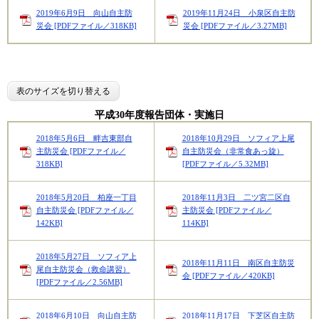
2019年6月9日 向山自主防
2019年11月24日 小泉区自主防
災会 [PDFファイル／318KB]
災会 [PDFファイル／3.27MB]
表のサイズを切り替える
平成30年度報告団体・実施日
2018年5月6日 畔吉東部自
2018年10月29日 ソフィア上尾
主防災会 [PDFファイル／
自主防災会（非常食あっ旋）
318KB]
[PDFファイル／5.32MB]
2018年5月20日 柏座一丁目
2018年11月3日 二ツ宮二区自
自主防災会 [PDFファイル／
主防災会 [PDFファイル／
142KB]
114KB]
2018年5月27日 ソフィア上
2018年11月11日 南区自主防災
尾自主防災会（救命講習）
会 [PDFファイル／420KB]
[PDFファイル／2.56MB]
2018年6月10日 向山自主防
2018年11月17日 下芝区自主防