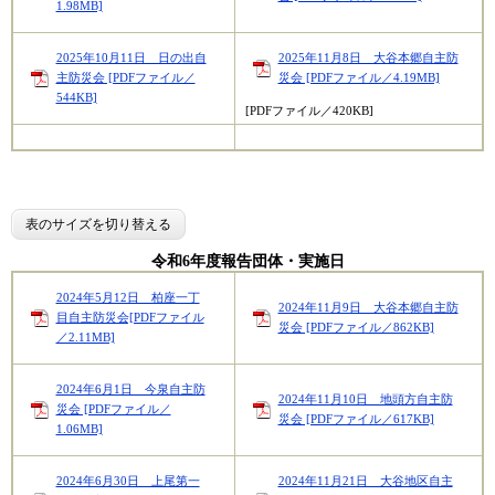
1.98MB]
2025年10月11日 日の出自
2025年11月8日 大谷本郷自主防
主防災会 [PDFファイル／
災会 [PDFファイル／4.19MB]
544KB]
[PDFファイル／420KB]
表のサイズを切り替える
令和6年度報告団体・実施日
2024年5月12日 柏座一丁
2024年11月9日 大谷本郷自主防
目自主防災会[PDFファイル
災会 [PDFファイル／862KB]
／2.11MB]
2024年6月1日 今泉自主防
2024年11月10日 地頭方自主防
災会 [PDFファイル／
災会 [PDFファイル／617KB]
1.06MB]
2024年6月30日 上尾第一
2024年11月21日 大谷地区自主