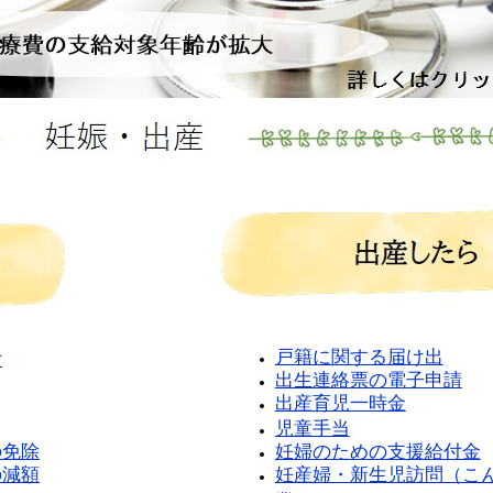
戸籍に関する届け出​
付
出生連絡票の電子申請
出産育児一時金
児童手当
の免除
妊婦のための支援給付金
の減額
妊産婦・新生児訪問（こ