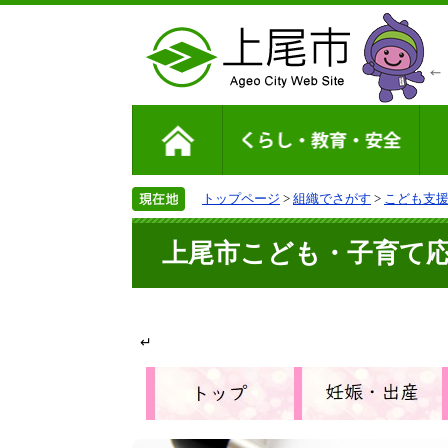
トップページ
>
組織でさがす
>
こども支
上尾市こども・子育て応
↵