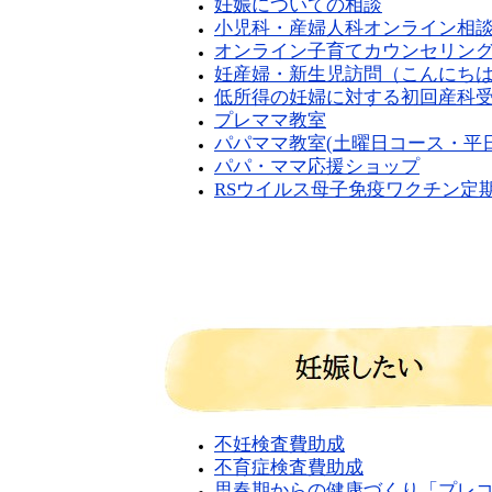
妊娠についての相談
小児科・産婦人科オンライン相
オンライン子育てカウンセリン
妊産婦・新生児訪問（こんにち
低所得の妊婦に対する初回産科
プレママ教室
パパママ教室(
土曜日コース・平
パパ・ママ応援ショップ
RSウイルス母子免疫ワクチン定
不妊検査費助成
不育症検査費助成
思春期からの健康づくり「プレ