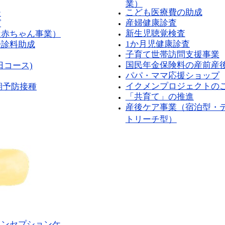
業）
こども医療費の助成​
談
産婦健康診査
グ
新生児聴覚検査
は赤ちゃん事業）
1か月児健康診査
受診料助成
子育て世帯訪問支援事業​
国民年金保険料の産前産
日コース)
パパ・ママ応援ショップ​
イクメンプロジェクトの
期予防接種
「共育て」の推進
産後ケア事業（宿泊型・
トリーチ型）​
コンセプションケ