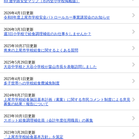
R8 通学路安全マップ（市内全小学校掲載版）
2026年4月1日更新
令和8年度上尾市学校安全パトロールカー事業講習会のお知らせ
2026年3月3日更新
週3日小学校で給食調理補佐のお仕事をしませんか？
2025年10月27日更新
将来の上尾市学校給食に関するよくある質問
2025年5月29日更新
大谷中学校と大谷小学校が畠山市長を表敬訪問しました
2025年4月1日更新
多子世帯への学校給食費減免制度
2024年8月27日更新
上尾市学校給食施設基本計画（素案）に関する市民コメント制度による意見
募集の結果・報告について
2023年10月1日更新
スポット給食調理補佐員（会計年度任用職員）の募集
2023年3月28日更新
「上尾市学校給食基本方針」を策定