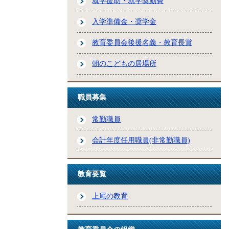
就学援助・就学奨励費
入学準備金・奨学金
教育委員会後援名義・教育長賞
朝のこどもの居場所
職員募集
常勤職員
会計年度任用職員(非常勤職員)
教育要覧
上尾の教育