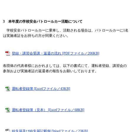
3 本年度の学校安全パトロールカー活動について
学校安全パトロールカーに乗車し、活動される場合は、パトロールカーに1名
は実施者証をお持ちの方が同乗ください。
登録・講習会受講・返還の流れ [PDFファイル／206KB]
各団体の代表者様におかれましては、以下の書式にて、運転者登録、講習会の
参加および実施者証の返還者の報告をお願いしております。
運転者登録簿 [Excelファイル／43KB]
運転者登録簿（見本） [Excelファイル／68KB]
紛失届及び紛失届記載例 [Wordファイル／23KB]