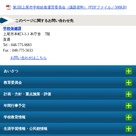
第2回上尾市学校給食運営委員会（議題資料） [PDFファイル／508KB]
このページに関するお問い合わせ先
学校保健課
上尾市本町3-1-1 本庁舎 7階
直通
Tel：048-775-9683
Fax：048-775-5633
お問い合わせはこちら
あいさつ
教育委員会
計画・方針・重点施策・評価
年間行事予定
学校教育情報
生涯学習情報・公民館情報