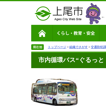
トップページ
>
組織でさがす
>
交通防犯
市内循環バス“ぐるっと