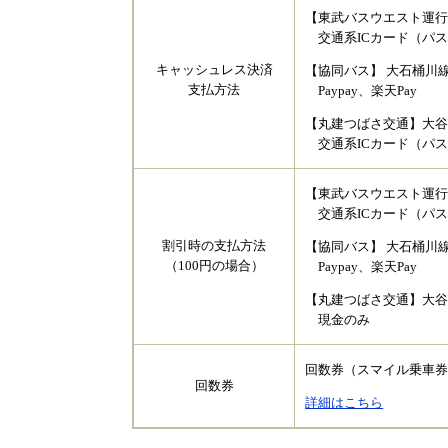
【東武バスウエスト運行
交通系ICカード​（パ
キャッシュレス決済
【協同バス】 大石桶川
支払方法
Paypay、楽天Pay
【丸建つばさ交通】大
交通系ICカード​（パ
【東武バスウエスト運行
交通系ICカード​（パ
割引時の支払方法
【協同バス】 大石桶川
（100円の場合）
Paypay、楽天Pay
【丸建つばさ交通】大
現金のみ
回数券（スマイル乗車券
回数券
詳細はこちら