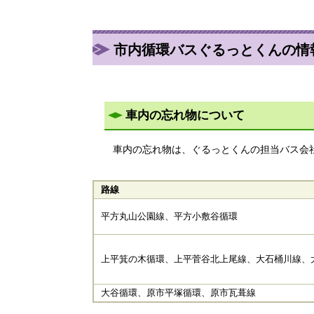
市内循環バスぐるっとくんの情
車内の忘れ物について
車内の忘れ物は、ぐるっとくんの担当バス会
路線
平方丸山公園線、平方小敷谷循環
上平箕の木循環、上平菅谷北上尾線、大石桶川線、
大谷循環、原市平塚循環、原市瓦葺線