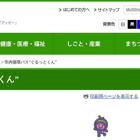
課
> 市内循環バス“ぐるっとくん”
くん”
印刷用ページを表示する