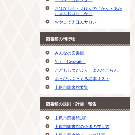
おはなし会・えほんのじかん・あか
ちゃんおはなしかい
おやこでえほんサロン
図書館の刊行物
みんなの図書館
Next Generation
こどもしつだより よんでごらん
あっぴぃぶっくる絵本リスト
上尾市図書館要覧
図書館の規則・計画・報告
上尾市図書館規則
上尾市図書館の今後の在り方