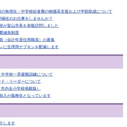
費の無償化・中学校給食費の物価高支援および半額助成について
理補佐のお仕事をしませんか？
校が畠山市長を表敬訪問しました
費減免制度
員（会計年度任用職員）の募集
レに生理用ナプキンを配備します
・中学校一斉避難訓練について
ード・リーダーについて
プ（市内全小学校掲載版）
加入が義務化となっています
介します