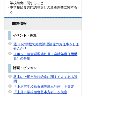
・学校給食に関すること
・中学校給食共同調理場との連絡調整に関する
こと
関連情報
イベント・募集
週3日小学校で給食調理補佐のお仕事をしま
せんか？
スポット給食調理補佐員（会計年度任用職
員）の募集
計画・ビジョン
将来の上尾市学校給食に関するよくある質
問
「上尾市学校給食施設基本計画」を策定
「上尾市学校給食基本方針」を策定