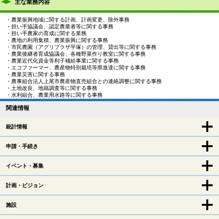
主な業務内容
・農業振興地域に関する計画、計画変更、除外事務
・担い手協議会、認定農業者等に関する事務
・担い手農家の育成に関する業務
・農地の利用集積、農業振興に関する事務
・市民農園（アグリプラザ平塚）の管理、貸出等に関する事務
・農業後継者育成協議会、各種野菜作り教室に関する事務
・農業近代化資金等利子補給事業に関する事務
・エコファーマー、農産物特別栽培等県進達に関する事務
・農業災害に関する事務
・農事組合法人上尾市農産物直売組合との連絡調整に関する事務
・土地改良、地籍調査等に関する事務
・水利組合、農業用水路等に関する事務
関連情報
統計情報
申請・手続き
イベント・募集
計画・ビジョン
施設