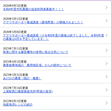
2026年8月5日更新
令和8年度市民農園の追加利用者募集中！！！
2026年5月12日更新
アグリサポーター養成講座（露地野菜）が開催されました！
2026年5月8日更新
アグリサポーター養成講座（※令和8年度の募集は終了しました。令和9年度
の募集は4月を予定しています。）
2025年7月11日更新
鳥害に関する爆音機等の使用に係る注意について
2025年4月1日更新
農業振興地域の「農用地区域」からの除外について
2023年3月31日更新
あげおの農業（統計・概要）
2022年7月14日更新
上尾駅西口農産物直売所(野菜の直売)
2022年6月1日更新
地産地消レシピの紹介