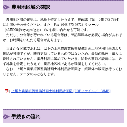
農用地区域の確認
農用地区域の確認は、地番を特定したうえで、農政課（Tel：048-775-7384）
にお問い合わせください。また、Fax（048-775-9872）やメール
（s255000@city.ageo.lg.jp）でのお問い合わせも可能です。
ただし、分合筆が行われている場合等は、登記簿謄本が必要な場合があるほ
か、お時間をいただく場合があります。
大まかな区域であれば、以下の上尾市農業振興整備計画土地利用計画図より
確認が可能ですが、​随時更新しているものではないため、最新の除外・編入は
反映されていません。
参考利用
に留めていただき、除外の事前相談前には、必
ず地番を特定したうえで、農用地区域であるか確認をしてください。
なお、​上尾市農業振興整備計画土地利用計画図は、紙媒体の販売は行ってお
りません。データのみとなります。
上尾市農業振興整備計画土地利用計画図 [PDFファイル／1.98MB]
手続きの流れ