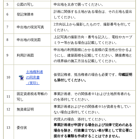
5
公図の写し
申出地を太赤で囲ってください。
計画に関係する土地がある場合は、その土地も提出
6
登記簿謄本
してください。
2方向以上から撮影したもので、撮影番号を付して
7
申出地の現況写真
ください。
上記写真の撮影方向・番号を記入し、電柱やカーブ
8
申出地の現況図
ミラー等がある場合は記載してください。
申出地の利用面積にかかる規模の妥当性が分かるよ
9
利用計画図
うにし、建築面積を記載してください。隣接農地と
の境界線の施工方法を記載してください。
土地権利者
仮登記権者、抵当権者の場合も必要です。
印鑑証明
10
の同意書
も添付してください。
（実印）
固定資産税名寄帳の
事業計画者、その関係者※1および土地所有者のも
11
写し
のを添付してください。
事業計画者およびその関係者※1が資産を有してい
12
無資産証明
ない場合は添付してください。
代理人の場合、添付してください。
事業計画者が申請する場合および法律で定めのある
13
委任状
場合を除き、行政書士でない者が業として官公署に
提出する書類を作成することはできません。