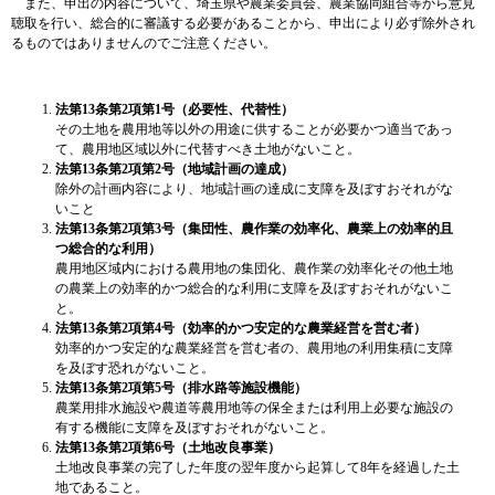
また、申出の内容について、埼玉県や農業委員会、農業協同組合等から意見
聴取を行い、総合的に審議する必要があることから、申出により必ず除外され
るものではありませんのでご注意ください。​​
法第13条第2項第1号（必要性、代替性）
その土地を農用地等以外の用途に供することが必要かつ適当であっ
て、農用地区域以外に代替すべき土地がないこと。
法第13条第2項第2号（地域計画の達成）
​除外の計画内容により、地域計画の達成に支障を及ぼすおそれがな
いこと
法第13条第2項第3号（集団性、農作業の効率化、農業上の効率的且
つ総合的な利用）
農用地区域内における農用地の集団化、農作業の効率化その他土地
の農業上の効率的かつ総合的な利用に支障を及ぼすおそれがないこ
と。
法第13条第2項第4号（効率的かつ安定的な農業経営を営む者）
効率的かつ安定的な農業経営を営む者の、農用地の利用集積に支障
を及ぼす恐れがないこと。
法第13条第2項第5号（排水路等施設機能）
農業用排水施設や農道等農用地等の保全または利用上必要な施設の
有する機能に支障を及ぼすおそれがないこと。
法第13条第2項第6号（土地改良事業）
土地改良事業の完了した年度の翌年度から起算して8年を経過した土
地であること。