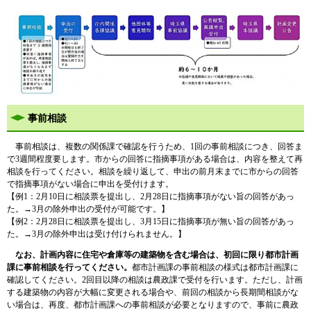
事前相談
事前相談は、複数の
関係課で確認を行うため、1回の事前相談につき、回答ま
で3週間程度要します。市からの回答に指摘事項がある場合は、内容を整えて再
相談を行ってください。相談を繰り返して、申出の前月末までに市からの回答
で指摘事項がない場合に申出を受付けます。
【例1：2月10日に相談票を提出し、2月28日に指摘事項がない旨の回答があっ
た。→3月の除外申出の受付が可能です。】
​【例2：2月28日に相談票を提出し、3月15日に指摘事項が無い旨の回答があっ
た。→3月の除外申出は受け付けられません。】
なお、計画内容に住宅や倉庫等の建築物を含む場合は、初回に限り都市計画
課に事前相談を行ってください。
都市計画課の事前相談の様式は都市計画課に
確認してください。2回目以降の相談は農政課で受付を行います。
ただし、計画
する建築物の内容が大幅に変更される場合や、前回の相談から長期間相談がな
い場合は、再度、都市計画課への事前相談が必要となりますので、事前に農政