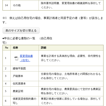
除外要件説明書、変更理由書の根拠資料を添付して
14
その他
ください。
※1 例えば自己用住宅の場合、事業計画者と同居予定の者（妻等）が該当しま
す。
表のサイズを切り替える
●申出に必要な書類の一覧 （自己用住
宅）
No
名称
詳細
変更理由書
事業を計画する具体的な理由、必要性、非代替性を
1
（住宅）
示してください。
2
建物平面図
分家住宅の場合は、土地所有者との関係がわかるも
3
戸籍謄本
のを添付してください。
4
住民票謄本
農家住宅の場合は、農業委員会にて交付する農家証
5
農家証明
明を添付してください。
借家賃貸借契約書の
事業計画者が借家に居住している場合は、添付して
6
写し
ください。