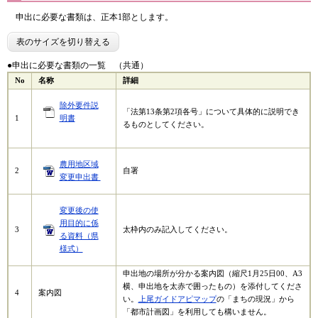
​ 申出に必要な書類は、正本1部とします。
表のサイズを切り替える
●申出に必要な書類の一覧 （共通）
No
名称
詳細
除外要件説
「法第13条第2項各号」について具体的に説明でき
1
明書
るものとしてください。
農用地区域
2
自署
変更申出書
変更後の使
用目的に係
3
太枠内のみ記入してください。
る資料（県
様式）
申出地の場所が分かる案内図（縮尺1月25日00、A3
横、申出地を太赤で囲ったもの）を添付してくださ
4
案内図
い。
上尾ガイドアピマップ
の「まちの現況」から
「都市計画図」を利用しても構いません。