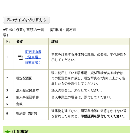
表のサイズを切り替える
●申出に必要な書類の一覧 （駐車場・資材置
場）
No
名称
詳細
変更理由書
事業を計画する具体的な理由、必要性、非代替性を
1
（駐車場・
示してください。
資材置場 ）
現に使用している駐車場・資材置場がある場合は、
2
現況配置図
その配置図を作成し、現況写真を2方向以上から撮
影したものを添付してください。
3
法人登記簿謄本
法人の場合は、添付してください。
4
個人事業証明書
個人事業主の場合は、添付してください。
5
定款
建築物を建てない、周辺農地等に迷惑をかけない旨
6
誓約書
（実印）
を誓約したものと、
印鑑証明を添付してください。
注意事項