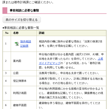
課または都市計画課にご確認ください。
事前相談に必要な書類
表のサイズを切り替える
●事前相談に必要な書類一覧
No
名称
詳細
除外相談
相談内容の欄に除外が必要な理由と「法第13条第2項
1
記録票
各号」を満たす理由を記載してください。
申出地の場所が分かる案内図（縮尺1/2500、A3横、申
出地を太赤で囲ったもの）を添付してください。
上尾
2
案内図
ガイドアピマップ
の「まちの現況」から「都市計画
図」を利用しても構いません。
3
公図
法務局で取得し、申出地を太赤で囲ってください。
法務局で取得してください。計画に関係する土地があ
4
登記簿謄本
る場合は、その土地も提出してください。
申出地の利用面積にかかる規模の妥当性が分かるよう
5
利用計画図
にし、建築面積を記載してください。隣接農地との境
界線の施工方法を記載してください。
建築物を伴う場合は、建物平面図を添付してくださ
6
建物平面図
い。