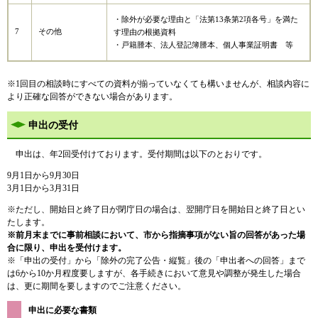
・除外が必要な理由と「法第13条第2項各号」を満た
7
その他
す理由の根拠資料
・戸籍謄本、法人登記簿謄本、個人事業証明書 等
※1回目の相談時にすべての資料が揃っていなくても構いませんが、相談内容に
より正確な回答ができない場合があります。
申出の受付
申出は、年2回受付けております。受付期間は以下のとおりです。
9月1日から9月30日
3月1日から3月31日
※ただし、開始日と終了日が閉庁日の場合は、翌開庁日を開始日と終了日とい
たします。
※前月末までに事前相談において、市から指摘事項がない旨の回答があった場
合に限り、申出を受付けます。
※「申出の受付」から「除外の完了公告・縦覧」後の「申出者への回答」まで
は6から10か月程度要しますが、各手続きにおいて意見や調整が発生した場合
は、更に期間を要しますのでご注意ください。
申出に必要な書類