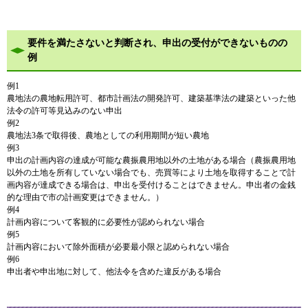
要件を満たさないと判断され、申出の受付ができないものの
例
例1
農地法の農地転用許可、都市計画法の開発許可、建築基準法の建築といった他
法令の許可等見込みのない申出
例2
農地法3条で取得後、農地としての利用期間が短い農地
例3
申出の計画内容の達成が可能な農振農用地以外の土地がある場合（農振農用地
以外の土地を所有していない場合でも、売買等により土地を取得することで計
画内容が達成できる場合は、申出を受付けることはできません。申出者の金銭
的な理由で市の計画変更はできません。）
例4
計画内容について客観的に必要性が認められない場合
例5
計画内容において除外面積が必要最小限と認められない場合
例6
申出者や申出地に対して、他法令を含めた違反がある場合