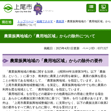
トップページ
>
組織でさがす
>
農政課
> 農業振興地域の「農用地区域」から
の除外について
農業振興地域の「農用地区域」からの除外について
掲載日：2025年4月1日更新
ページID：0371327
農業振興地域の「農用地区域」からの除外​の要件
「農業振興地域の整備に関する法律」（(昭和44年法律第58号)。以下「農振
法」という。）に基づき、将来的に農業上の利用を確保し、農業の振興を図る
ことが相当である地域として、「農業振興地域」を指定しています。また、
「上尾市農業振興地域整備計画」を策定し、農業振興地域の中でも特に農業の
利用を図る地域として、「農用地区域」を指定しています。
「農用地区域」を住宅などの建築やその他農地以外の用途に使用する場合
は、あらかじめ農振法第13条第2項に基づく「除外」を行う必要があります。除
外は、「上尾市農業振興地域整備計画」に支障がなく、以下の農振法第13条第2
項の要件をすべて満たすものに限り、申出を受付けます。