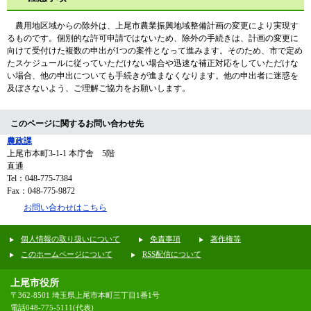
農用地区域からの除外は、上尾市農業振興地域整備計画の変更により実現す
るものです。個別的な許可申請ではないため、除外の手続きは、計画の変更に
向けて受付けた複数の申出が1つの案件となって進みます。そのため、市で定め
たスケジュールに従っていただけない場合や迅速な補正対応をしていただけな
い場合、他の申出についても手続きが進まなくなります。他の申出者に迷惑を
及ぼさないよう、ご理解ご協力をお願いします。
このページに関するお問い合わせ先
農政課
上尾市本町3-1-1 本庁舎 5階
直通
Tel：048-775-7384
Fax：048-775-9872
お問い合わせはこちら
個人情報の取り扱いについて
免責事項
著作権等
このホームページについて
RSS配信について
上尾市役所
〒362-8501 埼玉県上尾市本町三丁目1番1号
電話048-775-5111(代表)