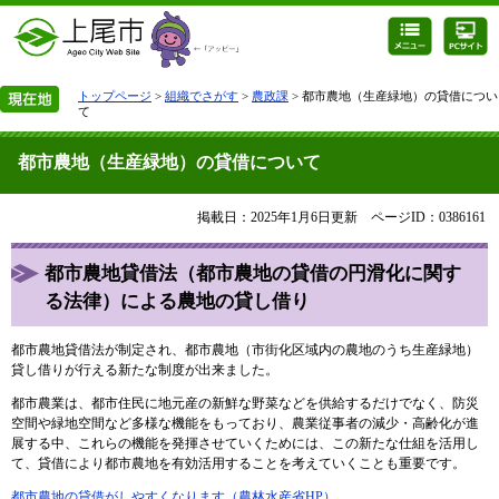
トップページ
>
組織でさがす
>
農政課
> 都市農地（生産緑地）の貸借につい
て
都市農地（生産緑地）の貸借について
掲載日：2025年1月6日更新
ページID：0386161
都市農地貸借法（都市農地の貸借の円滑化に関す
る法律）による農地の貸し借り
都市農地貸借法が制定され、都市農地（市街化区域内の農地のうち生産緑地）
貸し借りが行える新たな制度が出来ました。
都市農業は、都市住民に地元産の新鮮な野菜などを供給するだけでなく、防災
空間や緑地空間など多様な機能をもっており、農業従事者の減少・高齢化が進
展する中、これらの機能を発揮させていくためには、この新たな仕組を活用し
て、貸借により都市農地を有効活用することを考えていくことも重要です。
都市農地の貸借がしやすくなります（農林水産省HP）