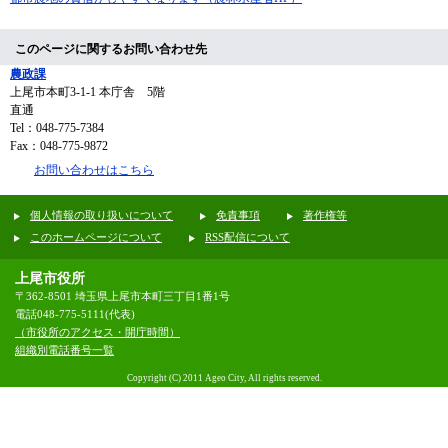
このページに関するお問い合わせ先
農政課
上尾市本町3-1-1 本庁舎 5階
直通
Tel：048-775-7384
Fax：048-775-9872
お問い合わせはこちら
個人情報の取り扱いについて
免責事項
著作権等
このホームページについて
RSS配信について
上尾市役所
〒362-8501 埼玉県上尾市本町三丁目1番1号
電話048-775-5111(代表)
（市役所のアクセス・開庁時間）
組織別電話番号一覧
Copyright (C) 2011 Ageo City, All rights reserved.