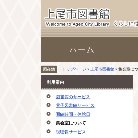
トップページ
>
上尾市図書館
> 集会室に
利用案内
図書館のサービス
電子図書館サービス
開館時間・休館日
集会室について
視聴覚サービス