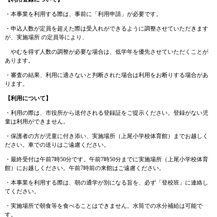
・本事業を利用する際は、事前に「利用申請」が必要です。
・申込人数が定員を超えた際は受入れができるように調整させていただきます
が、実施場所 の定員等により、
やむを得ず人数の調整が必要な場合は、低学年を優先させていただくことが
あります。
・審査の結果、利用に適さないと判断された場合は利用をお断りする場合があ
ります。
【利用について】
・利用の際は、市役所から送付される登録証をご提示ください。登録がない児
童は利用ができません。
・保護者の方が児童に付き添い、実施場所（上尾小学校体育館）までお越しく
ださい。車での送りはご遠慮ください。
・最終受付は午前7時50分です。午前7時50分までに実施場所（上尾小学校体育
館）にお越しください。午前7時前の来館はご遠慮ください。
・本事業を利用する際は、朝の通学が別になる旨を、必ず「登校班」に連絡し
てください。
・実施場所で朝食等を食べることはできません。水筒での水分補給は可能で
す。