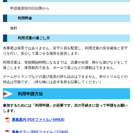
申請後原則10日以降から
利用料金
無料
利用児童の過ごし方
本事業は保育ではありません。見守り員を配置し、利用児童の安全確保と見守
りを行い、安心して過ごせる場所を提供します。
利用児童は、登校開始時間になるまでは、読書や自習、静かな遊びなどをして
過ごします。体育館内で走る、ボールで遊ぶなどの運動はできません。
ゲームやトランプなどの遊び道具の持ち込みはできません。本やドリルなどの
持込は可能です。（持ち物には必ず名前を記載してください）
利用申請方法
参加するためには「利用申請」が必要です。次の手続きに従って申請をお願い
します。
募集案内 [PDFファイル／699KB]
募集チラシ [PDFファイル／575KB]