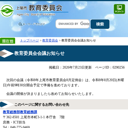
トップページ
>
教育委員会
> 教育委員会会議お知らせ
教育委員会会議お知らせ
掲載日：2026年7月23日更新
ページID：0290256
次回の会議（令和8年上尾市教育委員会8月定例会）は、令和8年8月20日(木曜
日)午前9時30分開会予定で準備を進めております。
​ 会議の開催が決まりましたら改めてお知らせいたします。
このページに関するお問い合わせ先
教育総務部教育総務課
〒362-8501
上尾市本町3-1-1 本庁舎 7階
庶務・ICT担当
Tel：048-775-9469