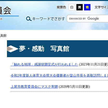
写真館
夢・感動 写真館
「触れる地球」感謝状贈呈式が行われました
(2023年11月21日更
令和2年度新人体育大会県大会優勝者が畠山市長を表敬訪問しま
上尾市教育委員会にマスク寄贈
(2020年5月11日更新)