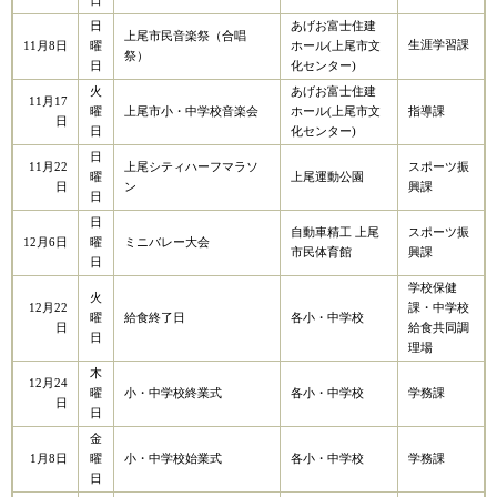
日
日
あげお富士住建
上尾市民音楽祭（合唱
生涯学習課
11月8日
曜
ホール(上尾市文
祭）
日
化センター)
火
あげお富士住建
11月17
曜
上尾市小・中学校音楽会
ホール(上尾市文
指導課
日
日
化センター)
日
11月22
上尾シティハーフマラソ
スポーツ振
曜
上尾運動公園
日
ン
興課
日
日
自動車精工 上尾
スポーツ振
12月6日
曜
ミニバレー大会
市民体育館
興課
日
学校保健
火
12月22
課・中学校
曜
給食終了日
各小・中学校
日
給食共同調
日
理場
木
12月24
曜
小・中学校終業式
各小・中学校
学務課
日
日
金
1月8日
曜
小・中学校始業式
各小・中学校
学務課
日