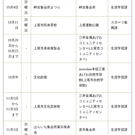
日
10月4日
曜
畔吉集会所まつり
畔吉集会所
生涯学習課
日
日
10月11
スポーツ振
曜
上尾市民体育祭
上尾運動公園
日
興課
日
三井金属あげお
10月20
コミュニティセ
日から
-
上尾市美術展覧会
ンター(上尾市コ
生涯学習課
10月25
ミュニティセン
日まで
ター)
motodate本舘工業
あげお自然学習
10月中
-
文化財展
生涯学習課
館(上尾市自然学
習館)
三井金属あげお
11月1日
コミュニティセ
から
-
上尾市文化芸術祭
ンター(上尾市コ
生涯学習課
11月3日
ミュニティセン
まで
ター)
日
はらいち集会所展示発表
11月1日
曜
原市集会所
生涯学習課
会