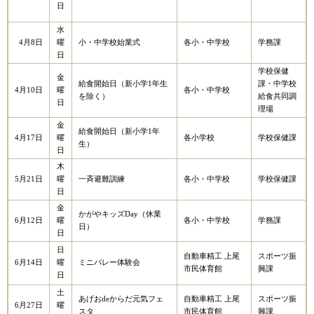
日
水
4月8日
曜
小・中学校始業式
各小・中学校
学務課
日
学校保健
金
給食開始日（新小学1年生
課・中学校
4月10日
曜
各小・中学校
を除く）
給食共同調
日
理場
金
給食開始日（新小学1年
4月17日
曜
各小学校
学校保健課
生）
日
木
5月21日
曜
一斉避難訓練
各小・中学校
学校保健課
日
金
かがやキッズDay（休業
6月12日
曜
各小・中学校
学務課
日）
日
日
スポーツ振
自動車精工 上尾
6月14日
曜
ミニバレー体験会
興課
市民体育館
日
土
あげおdeからだ元気フェ
自動車精工 上尾
スポーツ振
6月27日
曜
スタ​
市民体育館​
興課