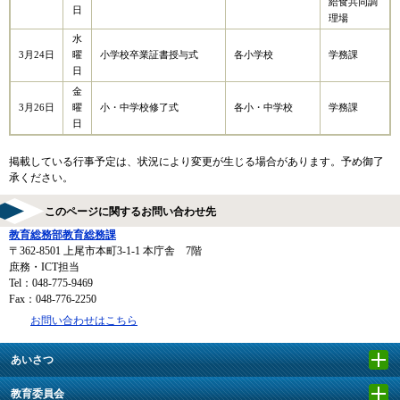
給食共同調
日
理場
水
3月24日
曜
小学校卒業証書授与式
各小学校
学務課
日
金
3月26日
曜
小・中学校修了式
各小・中学校
学務課
日
掲載している行事予定は、状況により変更が生じる場合があります。予め御了
承ください。
このページに関するお問い合わせ先
教育総務部教育総務課
〒362-8501
上尾市本町3-1-1 本庁舎 7階
庶務・ICT担当
Tel：048-775-9469
Fax：048-776-2250
お問い合わせはこちら
あいさつ
教育委員会