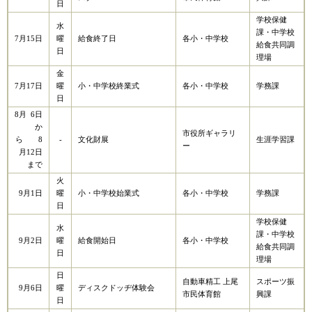
日
​学校保健
水
課・中学校
7月15日
曜
給食終了日
各小・中学校
給食共同調
日
理場
金
7月17日
曜
小・中学校終業式
各小・中学校
学務課
日
8月 6日
か
市役所ギャラリ
ら 8
-
文化財展
生涯学習課
ー
月12日
まで
火
9月1日
曜
小・中学校始業式
各小・中学校
学務課
日
学校保健
水
課・中学校
9月2日
曜
給食開始日
各小・中学校
給食共同調
日
理場
日
自動車精工 上尾
スポーツ振
9月6日
曜
ディスクドッヂ体験会
市民体育館
興課
日