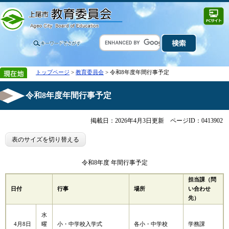
トップページ
>
教育委員会
> 令和8年度年間行事予定
令和8年度年間行事予定
掲載日：2026年4月3日更新
ページID：0413902
表のサイズを切り替える
令和8年度 年間行事予定
担当課（問
日付
行事
場所
い合わせ
先）
水
4月8日
小・中学校入学式
各小・中学校
学務課
曜