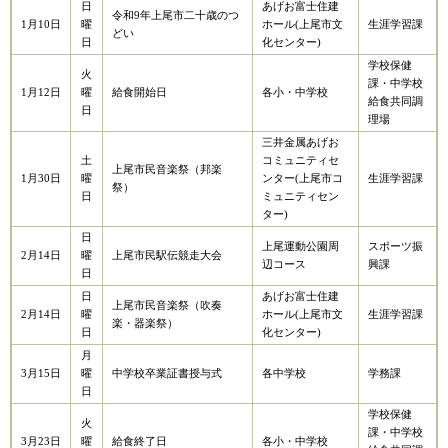
日
あげお富士住建
令和9年上尾市二十歳のつ
1月10日
曜
ホール(上尾市文
生涯学習課
どい
日
化センター)
学校保健
火
課・中学校
1月12日
曜
給食開始日
各小・中学校
給食共同調
日
理場
三井金属あげお
土
コミュニティセ
上尾市民音楽祭（邦楽
1月30日
曜
ンター(上尾市コ
生涯学習課
祭）
日
ミュニティセン
ター)
日
上尾運動公園周
スポーツ振
2月14日
曜
上尾市民駅伝競走大会
辺コース
興課
日
日
あげお富士住建
上尾市民音楽祭（吹奏
2月14日
曜
ホール(上尾市文
生涯学習課
楽・器楽祭）
日
化センター)
月
3月15日
曜
中学校卒業証書授与式
各中学校
学務課
日
学校保健
火
課・中学校
3月23日
曜
給食終了日
各小・中学校​